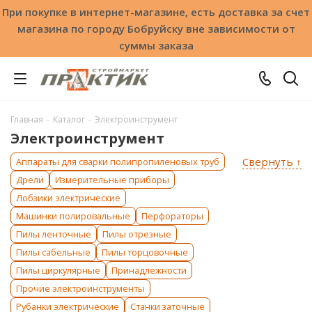
При покупке в интернет-магазине, есть доставка за счет
магазина по городу Бобруйску вне зависимости от
суммы заказа
Главная
-
Каталог
-
Электроинструмент
Электроинструмент
Свернуть ↑
Аппараты для сварки полипропиленовых труб
Дрели
Измерительные приборы
Лобзики электрические
Машинки полировальные
Перфораторы
Пилы ленточные
Пилы отрезные
Пилы сабельные
Пилы торцовочные
Пилы циркулярные
Принадлежности
Прочие электроинструменты
Рубанки электрические
Станки заточные