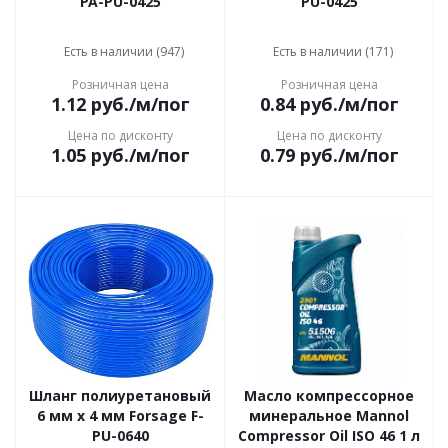
PA-PU-0425
PU-0425
Есть в наличии (947)
Есть в наличии (171)
Розничная цена
Розничная цена
1.12
руб.
/м/пог
0.84
руб.
/м/пог
Цена по дисконту
Цена по дисконту
1.05
руб.
/м/пог
0.79
руб.
/м/пог
Шланг полиуретановый
Масло компрессорное
6 мм x 4 мм Forsage F-
минеральное Mannol
PU-0640
Compressor Oil ISO 46 1 л