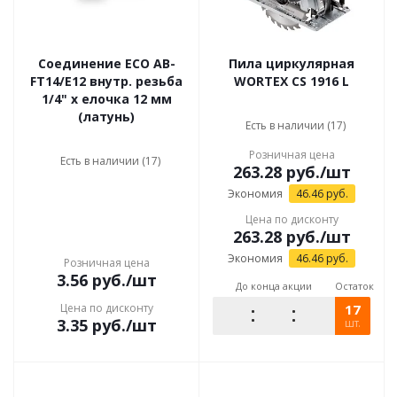
Соединение ECO AB-
Пила циркулярная
FT14/E12 внутр. резьба
WORTEX CS 1916 L
1/4" х елочка 12 мм
(латунь)
Есть в наличии (17)
Розничная цена
Есть в наличии (17)
263.28
руб.
/шт
Экономия
46.46
руб.
Цена по дисконту
263.28
руб.
/шт
Экономия
46.46
руб.
Розничная цена
3.56
руб.
/шт
До конца акции
Остаток
Цена по дисконту
17
3.35
руб.
/шт
шт.