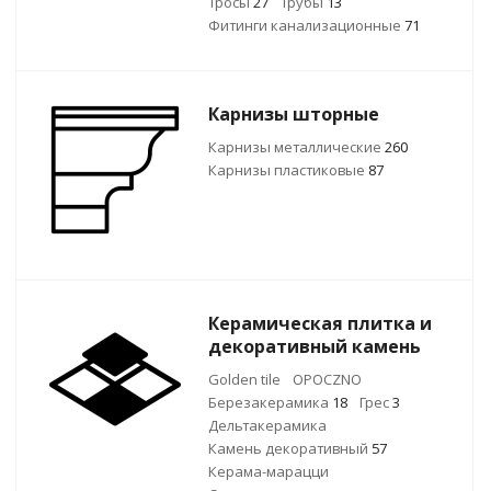
Тросы
27
Трубы
13
Фитинги канализационные
71
Карнизы шторные
Карнизы металлические
260
Карнизы пластиковые
87
Керамическая плитка и
декоративный камень
Golden tile
OPOCZNO
Березакерамика
18
Грес
3
Дельтакерамика
Камень декоративный
57
Керама-марацци