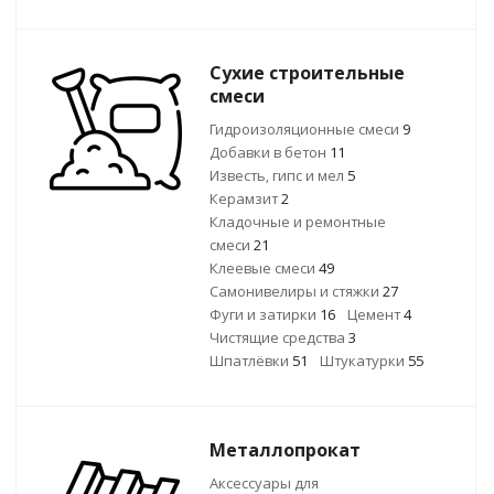
Сухие строительные
смеси
Гидроизоляционные смеси
9
Добавки в бетон
11
Известь, гипс и мел
5
Керамзит
2
Кладочные и ремонтные
смеси
21
Клеевые смеси
49
Самонивелиры и стяжки
27
Фуги и затирки
16
Цемент
4
Чистящие средства
3
Шпатлёвки
51
Штукатурки
55
Металлопрокат
Аксессуары для