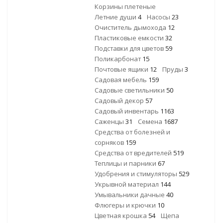
Корзины плетеные
Летние души
4
Насосы
23
Очиститель дымохода
12
Пластиковые емкости
32
Подставки для цветов
59
Поликарбонат
15
Почтовые ящики
12
Пруды
3
Садовая мебель
159
Садовые светильники
50
Садовый декор
57
Садовый инвентарь
1163
Саженцы
31
Семена
1687
Средства от болезней и
сорняков
159
Средства от вредителей
519
Теплицы и парники
67
Удобрения и стимуляторы
529
Укрывной материал
144
Умывальники дачные
40
Флюгеры и крючки
10
Цветная крошка
54
Щепа