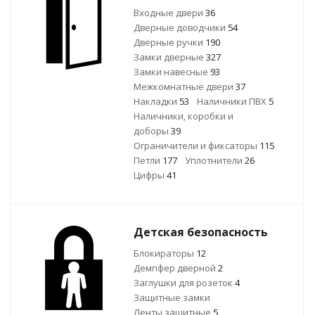
Входные двери
36
Дверные доводчики
54
Дверные ручки
190
Замки дверные
327
Замки навесные
93
Межкомнатные двери
37
Накладки
53
Наличники ПВХ
5
Наличники, коробки и
доборы
39
Ограничители и фиксаторы
115
Петли
177
Уплотнители
26
Цифры
41
Детская безопасность
Блокираторы
12
Демпфер дверной
2
Заглушки для розеток
4
Защитные замки
Ленты защитные
5