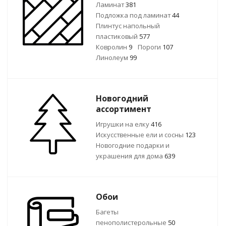
Ламинат
381
Подложка под ламинат
44
Плинтус напольный
пластиковый
577
Ковролин
9
Пороги
107
Линолеум
99
Новогодний
ассортимент
Игрушки на елку
416
Искусственные ели и сосны
123
Новогодние подарки и
украшения для дома
639
Обои
Багеты
пенополистерольные
50