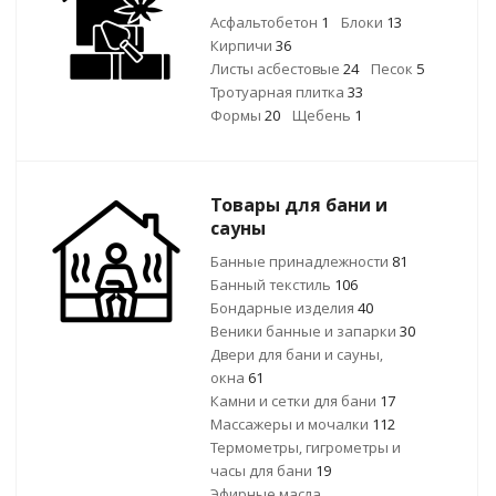
Асфальтобетон
1
Блоки
13
Кирпичи
36
Листы асбестовые
24
Песок
5
Тротуарная плитка
33
Формы
20
Щебень
1
Товары для бани и
сауны
Банные принадлежности
81
Банный текстиль
106
Бондарные изделия
40
Веники банные и запарки
30
Двери для бани и сауны,
окна
61
Камни и сетки для бани
17
Массажеры и мочалки
112
Термометры, гигрометры и
часы для бани
19
Эфирные масла,