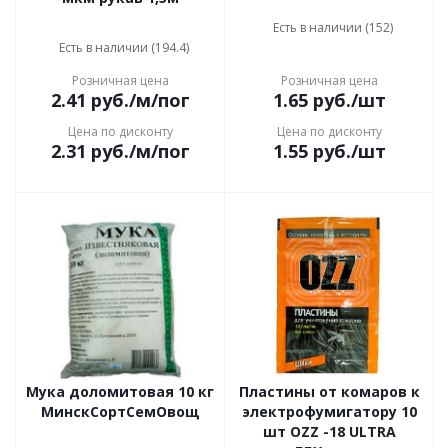
Есть в наличии (152)
Есть в наличии (194.4)
Розничная цена
Розничная цена
2.41
руб.
/м/пог
1.65
руб.
/шт
Цена по дисконту
Цена по дисконту
2.31
руб.
/м/пог
1.55
руб.
/шт
Мука доломитовая 10 кг
Пластины от комаров к
МинскСортСемОвощ
электрофумигатору 10
шт OZZ -18 ULTRA