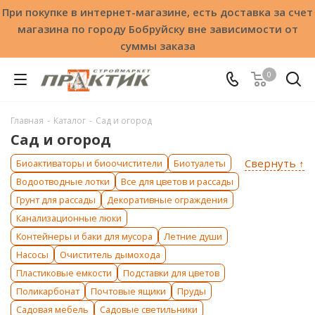
При покупке в интернет-магазине, есть доставка за счет
магазина по городу Бобруйску вне зависимости от
суммы заказа
0
Главная
-
Каталог
-
Сад и огород
Сад и огород
Свернуть ↑
Биоактиваторы и биоочистители
Биотуалеты
Водоотводные лотки
Все для цветов и рассады
Грунт для рассады
Декоративные ограждения
Канализационные люки
Контейнеры и баки для мусора
Летние души
Насосы
Очиститель дымохода
Пластиковые емкости
Подставки для цветов
Поликарбонат
Почтовые ящики
Пруды
Садовая мебель
Садовые светильники