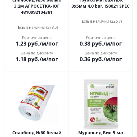
3.2м АГРОСЕТКА-ЮГ
3х5мм 4,0 bar, IS0021 SPEC
4810992104381
Есть в наличии (226.7)
Есть в наличии (273.5)
Розничная цена
Розничная цена
1.23
руб.
/м/пог
0.38
руб.
/м/пог
Цена по дисконту
Цена по дисконту
1.18
руб.
/м/пог
0.36
руб.
/м/пог
Спанбонд №60 белый
Муравьед Био 5 мл