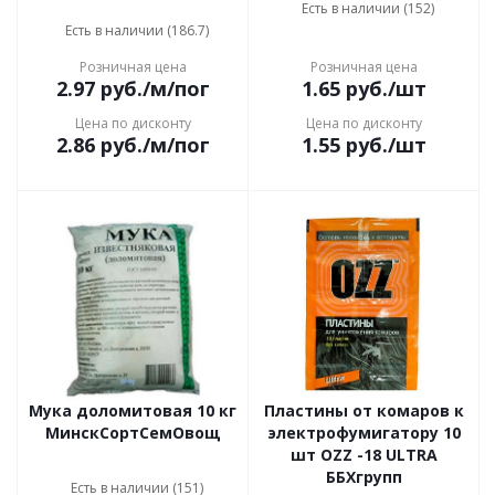
Есть в наличии (152)
Есть в наличии (186.7)
Розничная цена
Розничная цена
2.97
руб.
/м/пог
1.65
руб.
/шт
Цена по дисконту
Цена по дисконту
2.86
руб.
/м/пог
1.55
руб.
/шт
Мука доломитовая 10 кг
Пластины от комаров к
МинскСортСемОвощ
электрофумигатору 10
шт OZZ -18 ULTRA
ББХгрупп
Есть в наличии (151)