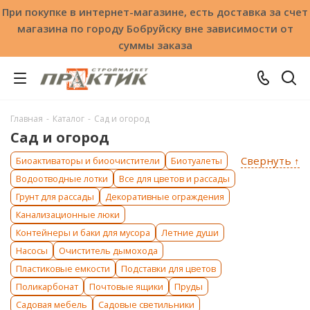
При покупке в интернет-магазине, есть доставка за счет
магазина по городу Бобруйску вне зависимости от
суммы заказа
Главная
-
Каталог
-
Сад и огород
Сад и огород
Свернуть ↑
Биоактиваторы и биоочистители
Биотуалеты
Водоотводные лотки
Все для цветов и рассады
Грунт для рассады
Декоративные ограждения
Канализационные люки
Контейнеры и баки для мусора
Летние души
Насосы
Очиститель дымохода
Пластиковые емкости
Подставки для цветов
Поликарбонат
Почтовые ящики
Пруды
Садовая мебель
Садовые светильники