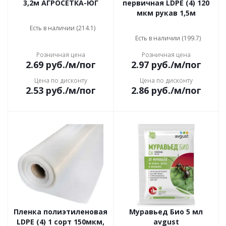
3,2м АГРОСЕТКА-ЮГ
первичная LDPE (4) 120
мкм рукав 1,5м
Есть в наличии (214.1)
Есть в наличии (199.7)
Розничная цена
Розничная цена
2.69
руб.
/м/пог
2.97
руб.
/м/пог
Цена по дисконту
Цена по дисконту
2.53
руб.
/м/пог
2.86
руб.
/м/пог
Пленка полиэтиленовая
Муравьед Био 5 мл
LDPE (4) 1 сорт 150мкм,
avgust