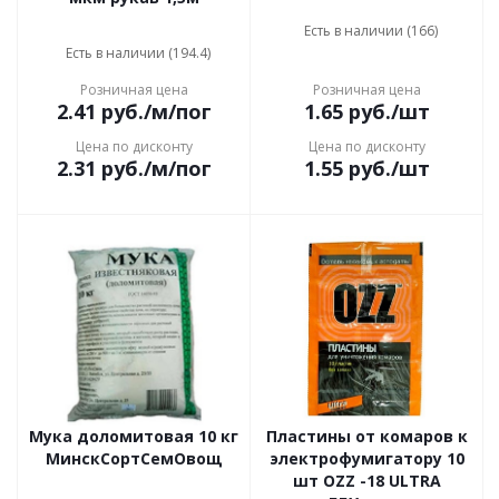
Есть в наличии (166)
Есть в наличии (194.4)
Розничная цена
Розничная цена
2.41
руб.
/м/пог
1.65
руб.
/шт
Цена по дисконту
Цена по дисконту
2.31
руб.
/м/пог
1.55
руб.
/шт
Мука доломитовая 10 кг
Пластины от комаров к
МинскСортСемОвощ
электрофумигатору 10
шт OZZ -18 ULTRA