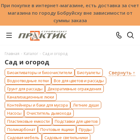
При покупке в интернет-магазине, есть доставка за счет
магазина по городу Бобруйску вне зависимости от
суммы заказа
Главная
-
Каталог
-
Сад и огород
Сад и огород
Свернуть ↑
Биоактиваторы и биоочистители
Биотуалеты
Водоотводные лотки
Все для цветов и рассады
Грунт для рассады
Декоративные ограждения
Канализационные люки
Контейнеры и баки для мусора
Летние души
Насосы
Очиститель дымохода
Пластиковые емкости
Подставки для цветов
Поликарбонат
Почтовые ящики
Пруды
Садовая мебель
Садовые светильники