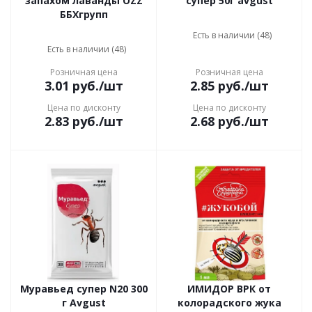
запахом лаванды OZZ
супер 50г avgust
ББХгрупп
Есть в наличии (48)
Есть в наличии (48)
Розничная цена
Розничная цена
3.01
руб.
/шт
2.85
руб.
/шт
Цена по дисконту
Цена по дисконту
2.83
руб.
/шт
2.68
руб.
/шт
Муравьед супер N20 300
ИМИДОР ВРК от
г Avgust
колорадского жука