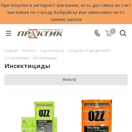
При покупке в интернет-магазине, есть доставка за счет
магазина по городу Бобруйску вне зависимости от
суммы заказа
0
Главная
-
Каталог
-
Сад и огород
-
Средства от вредителей
-
От насекомых
-
Инсектициды
Инсектициды
Фильтр