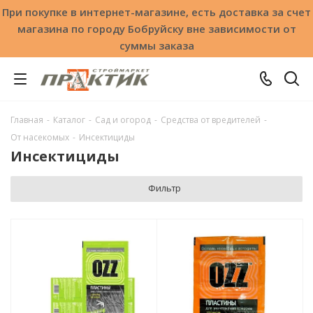
При покупке в интернет-магазине, есть доставка за счет
магазина по городу Бобруйску вне зависимости от
суммы заказа
Главная
-
Каталог
-
Сад и огород
-
Средства от вредителей
-
От насекомых
-
Инсектициды
Инсектициды
Фильтр