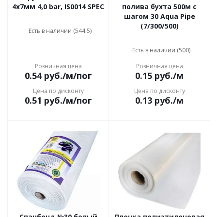
4х7мм 4,0 bar, IS0014 SPEC
полива бухта 500м с
шагом 30 Aqua Pipe
(7/300/500)
Есть в наличии (544.5)
Есть в наличии (500)
Розничная цена
Розничная цена
0.54
руб.
/м/пог
0.15
руб.
/м
Цена по дисконту
Цена по дисконту
0.51
руб.
/м/пог
0.13
руб.
/м
Спанбонд №30 белый
Пленка полиэтиленовая