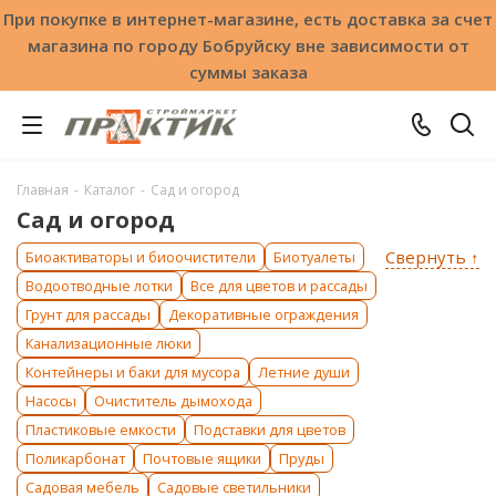
При покупке в интернет-магазине, есть доставка за счет
магазина по городу Бобруйску вне зависимости от
суммы заказа
Главная
-
Каталог
-
Сад и огород
Сад и огород
Свернуть ↑
Биоактиваторы и биоочистители
Биотуалеты
Водоотводные лотки
Все для цветов и рассады
Грунт для рассады
Декоративные ограждения
Канализационные люки
Контейнеры и баки для мусора
Летние души
Насосы
Очиститель дымохода
Пластиковые емкости
Подставки для цветов
Поликарбонат
Почтовые ящики
Пруды
Садовая мебель
Садовые светильники