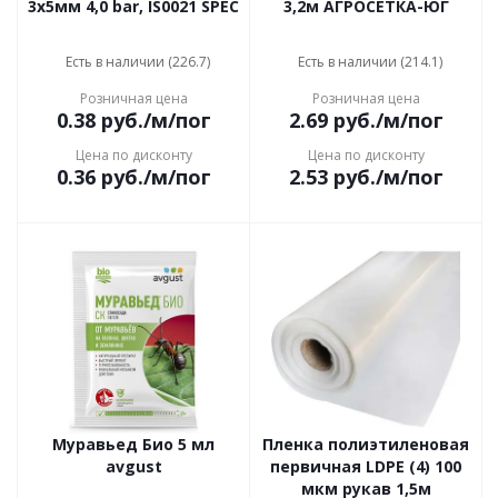
3х5мм 4,0 bar, IS0021 SPEC
3,2м АГРОСЕТКА-ЮГ
Есть в наличии (226.7)
Есть в наличии (214.1)
Розничная цена
Розничная цена
0.38
руб.
/м/пог
2.69
руб.
/м/пог
Цена по дисконту
Цена по дисконту
0.36
руб.
/м/пог
2.53
руб.
/м/пог
Муравьед Био 5 мл
Пленка полиэтиленовая
avgust
первичная LDPE (4) 100
мкм рукав 1,5м