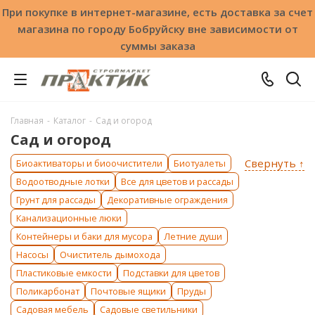
При покупке в интернет-магазине, есть доставка за счет
магазина по городу Бобруйску вне зависимости от
суммы заказа
Главная
-
Каталог
-
Сад и огород
Сад и огород
Свернуть ↑
Биоактиваторы и биоочистители
Биотуалеты
Водоотводные лотки
Все для цветов и рассады
Грунт для рассады
Декоративные ограждения
Канализационные люки
Контейнеры и баки для мусора
Летние души
Насосы
Очиститель дымохода
Пластиковые емкости
Подставки для цветов
Поликарбонат
Почтовые ящики
Пруды
Садовая мебель
Садовые светильники