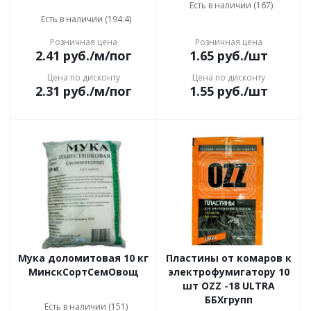
Есть в наличии (167)
Есть в наличии (194.4)
Розничная цена
Розничная цена
2.41
руб.
/м/пог
1.65
руб.
/шт
Цена по дисконту
Цена по дисконту
2.31
руб.
/м/пог
1.55
руб.
/шт
Мука доломитовая 10 кг
Пластины от комаров к
МинскСортСемОвощ
электрофумигатору 10
шт OZZ -18 ULTRA
ББХгрупп
Есть в наличии (151)