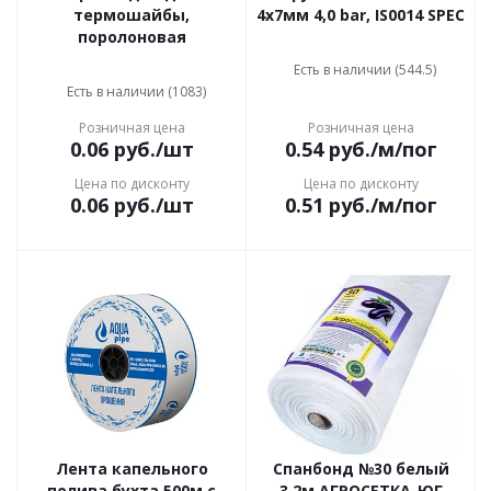
термошайбы,
4х7мм 4,0 bar, IS0014 SPEC
поролоновая
Есть в наличии (544.5)
Есть в наличии (1083)
Розничная цена
Розничная цена
0.06
руб.
/шт
0.54
руб.
/м/пог
Цена по дисконту
Цена по дисконту
0.06
руб.
/шт
0.51
руб.
/м/пог
Лента капельного
Спанбонд №30 белый
полива бухта 500м с
3.2м АГРОСЕТКА-ЮГ