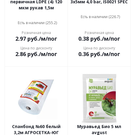
первичная LDPE (4) 120
3х5мм 4,0 bar, IS0021 SPEC
мкм рукав 1,5м
Есть в наличии (226.7)
Есть в наличии (255.2)
Розничная цена
Розничная цена
2.97
руб.
/м/пог
0.38
руб.
/м/пог
Цена по дисконту
Цена по дисконту
2.86
руб.
/м/пог
0.36
руб.
/м/пог
Спанбонд №60 белый
Муравьед Био 5 мл
3,2м АГРОСЕТКА-ЮГ
avgust