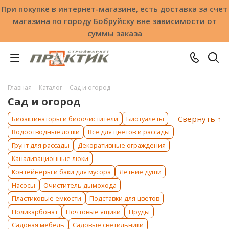
При покупке в интернет-магазине, есть доставка за счет
магазина по городу Бобруйску вне зависимости от
суммы заказа
Главная
-
Каталог
-
Сад и огород
Сад и огород
Свернуть ↑
Биоактиваторы и биоочистители
Биотуалеты
Водоотводные лотки
Все для цветов и рассады
Грунт для рассады
Декоративные ограждения
Канализационные люки
Контейнеры и баки для мусора
Летние души
Насосы
Очиститель дымохода
Пластиковые емкости
Подставки для цветов
Поликарбонат
Почтовые ящики
Пруды
Садовая мебель
Садовые светильники