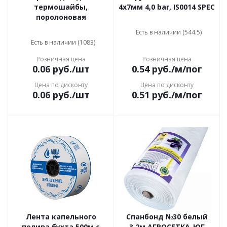
термошайбы,
4х7мм 4,0 bar, IS0014 SPEC
поролоновая
Есть в наличии (544.5)
Есть в наличии (1083)
Розничная цена
Розничная цена
0.06
руб.
/шт
0.54
руб.
/м/пог
Цена по дисконту
Цена по дисконту
0.06
руб.
/шт
0.51
руб.
/м/пог
Лента капельного
Спанбонд №30 белый
полива бухта 500м с
3.2м АГРОСЕТКА-ЮГ