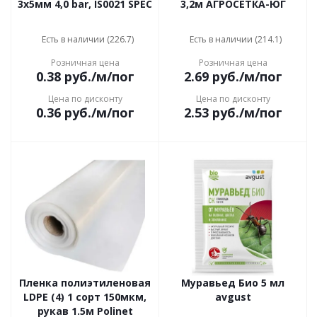
3х5мм 4,0 bar, IS0021 SPEC
3,2м АГРОСЕТКА-ЮГ
Есть в наличии (226.7)
Есть в наличии (214.1)
Розничная цена
Розничная цена
0.38
руб.
/м/пог
2.69
руб.
/м/пог
Цена по дисконту
Цена по дисконту
0.36
руб.
/м/пог
2.53
руб.
/м/пог
Пленка полиэтиленовая
Муравьед Био 5 мл
LDPE (4) 1 сорт 150мкм,
avgust
рукав 1.5м Polinet