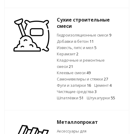
Сухие строительные
смеси
Гидроизоляционные смеси
9
Добавки в бетон
11
Известь, гипс и мел
5
Керамзит
2
Кладочные и ремонтные
смеси
21
Клеевые смеси
49
Самонивелиры и стяжки
27
Фуги и затирки
16
Цемент
4
Чистящие средства
3
Шпатлёвки
51
Штукатурки
55
Металлопрокат
Аксессуары для