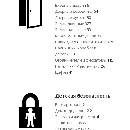
Входные двери
36
Дверные доводчики
54
Дверные ручки
190
Замки дверные
327
Замки навесные
93
Межкомнатные двери
37
Накладки
53
Наличники ПВХ
5
Наличники, коробки и
доборы
39
Ограничители и фиксаторы
115
Петли
177
Уплотнители
26
Цифры
41
Детская безопасность
Блокираторы
12
Демпфер дверной
2
Заглушки для розеток
4
Защитные замки
Ленты защитные
5