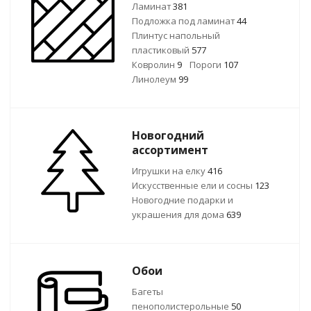
Ламинат
381
Подложка под ламинат
44
Плинтус напольный
пластиковый
577
Ковролин
9
Пороги
107
Линолеум
99
Новогодний
ассортимент
Игрушки на елку
416
Искусственные ели и сосны
123
Новогодние подарки и
украшения для дома
639
Обои
Багеты
пенополистерольные
50