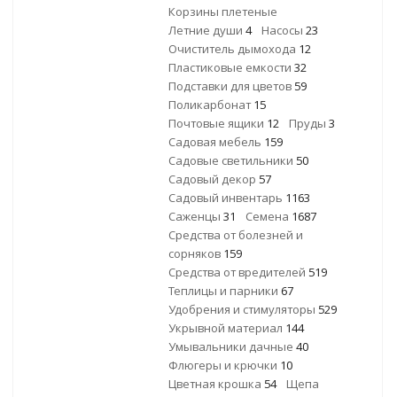
Корзины плетеные
Летние души
4
Насосы
23
Очиститель дымохода
12
Пластиковые емкости
32
Подставки для цветов
59
Поликарбонат
15
Почтовые ящики
12
Пруды
3
Садовая мебель
159
Садовые светильники
50
Садовый декор
57
Садовый инвентарь
1163
Саженцы
31
Семена
1687
Средства от болезней и
сорняков
159
Средства от вредителей
519
Теплицы и парники
67
Удобрения и стимуляторы
529
Укрывной материал
144
Умывальники дачные
40
Флюгеры и крючки
10
Цветная крошка
54
Щепа