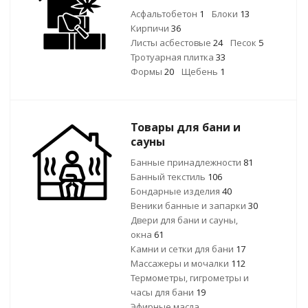
Асфальтобетон
1
Блоки
13
Кирпичи
36
Листы асбестовые
24
Песок
5
Тротуарная плитка
33
Формы
20
Щебень
1
Товары для бани и
сауны
Банные принадлежности
81
Банный текстиль
106
Бондарные изделия
40
Веники банные и запарки
30
Двери для бани и сауны,
окна
61
Камни и сетки для бани
17
Массажеры и мочалки
112
Термометры, гигрометры и
часы для бани
19
Эфирные масла,