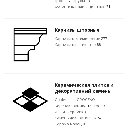
Тросы
27
Трубы
13
Фитинги канализационные
71
Карнизы шторные
Карнизы металлические
277
Карнизы пластиковые
88
Керамическая плитка и
декоративный камень
Golden tile
OPOCZNO
Березакерамика
18
Грес
3
Дельтакерамика
Камень декоративный
57
Керама-марацци