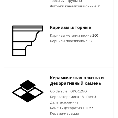
Тросы
27
Трубы
13
Фитинги канализационные
71
Карнизы шторные
Карнизы металлические
260
Карнизы пластиковые
87
Керамическая плитка и
декоративный камень
Golden tile
OPOCZNO
Березакерамика
18
Грес
3
Дельтакерамика
Камень декоративный
57
Керама-марацци