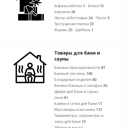
Асфальтобетон
1
Блоки
13
Кирпичи
36
Листы асбестовые
24
Песок
5
Тротуарная плитка
33
Формы
20
Щебень
1
Товары для бани и
сауны
Банные принадлежности
81
Банный текстиль
106
Бондарные изделия
40
Веники банные и запарки
30
Двери для бани и сауны,
окна
61
Камни и сетки для бани
17
Массажеры и мочалки
112
Термометры, гигрометры и
часы для бани
19
Эфирные масла,