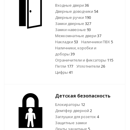
Входные двери
36
Дверные доводчики
54
Дверные ручки
190
Замки дверные
327
Замки навесные
93
Межкомнатные двери
37
Накладки
53
Наличники ПВХ
5
Наличники, коробки и
доборы
39
Ограничители и фиксаторы
115
Петли
177
Уплотнители
26
Цифры
41
Детская безопасность
Блокираторы
12
Демпфер дверной
2
Заглушки для розеток
4
Защитные замки
Ленты защитные
5