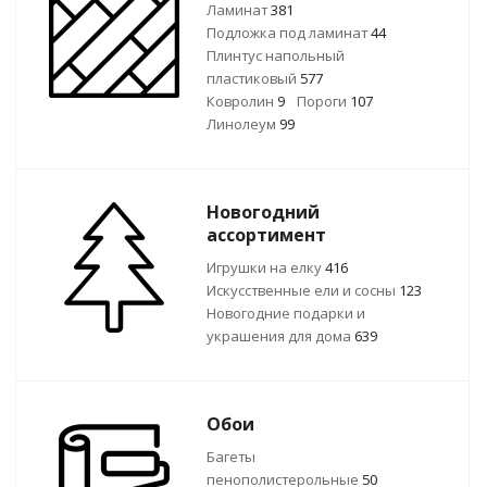
Ламинат
381
Подложка под ламинат
44
Плинтус напольный
пластиковый
577
Ковролин
9
Пороги
107
Линолеум
99
Новогодний
ассортимент
Игрушки на елку
416
Искусственные ели и сосны
123
Новогодние подарки и
украшения для дома
639
Обои
Багеты
пенополистерольные
50