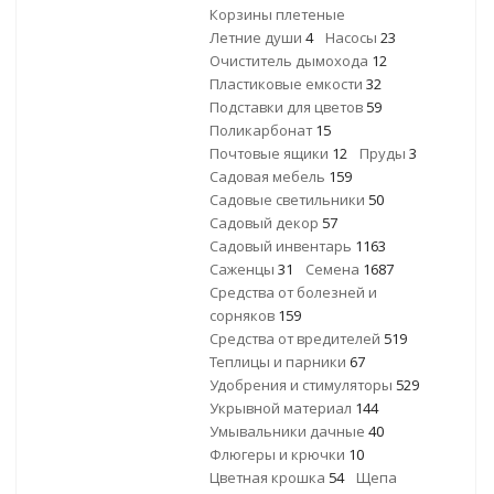
Корзины плетеные
Летние души
4
Насосы
23
Очиститель дымохода
12
Пластиковые емкости
32
Подставки для цветов
59
Поликарбонат
15
Почтовые ящики
12
Пруды
3
Садовая мебель
159
Садовые светильники
50
Садовый декор
57
Садовый инвентарь
1163
Саженцы
31
Семена
1687
Средства от болезней и
сорняков
159
Средства от вредителей
519
Теплицы и парники
67
Удобрения и стимуляторы
529
Укрывной материал
144
Умывальники дачные
40
Флюгеры и крючки
10
Цветная крошка
54
Щепа