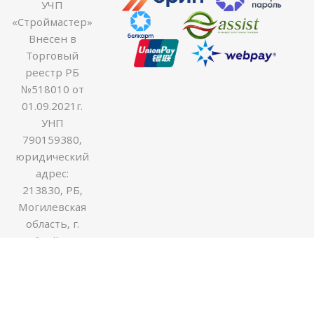
УЧП
«Строймастер»
Внесен в
Торговый
реестр РБ
№518010 от
01.09.2021г.
УНП
790159380,
юридический
адрес:
213830, РБ,
Могилевская
область, г.
Бобруйск ул.
Гоголя 170В,
оф.54