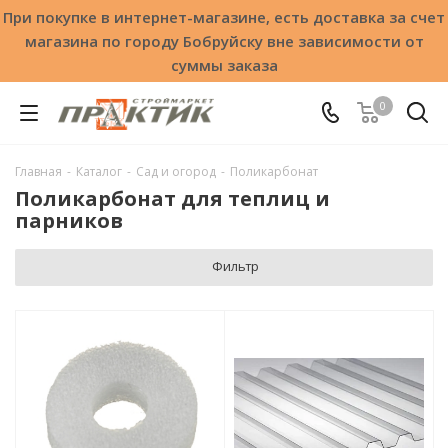
При покупке в интернет-магазине, есть доставка за счет
магазина по городу Бобруйску вне зависимости от
суммы заказа
0
Главная
-
Каталог
-
Сад и огород
-
Поликарбонат
Поликарбонат для теплиц и
парников
Фильтр