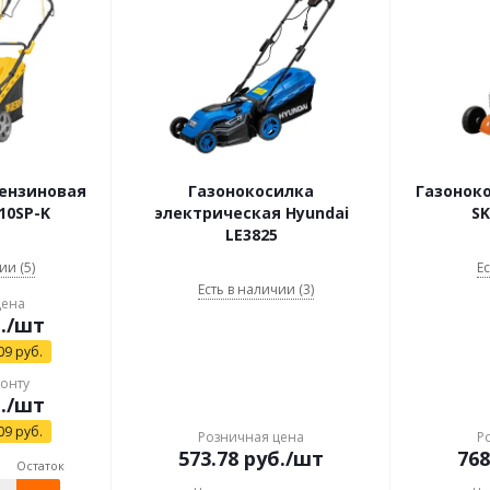
бензиновая
Газонокосилка
Газонок
10SP-K
электрическая Hyundai
SK
LE3825
ии (5)
Ес
Есть в наличии (3)
цена
.
/шт
09
руб.
конту
.
/шт
09
руб.
Розничная цена
Р
573.78
руб.
/шт
768
Остаток