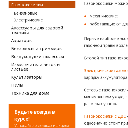
Газонокосилки можно 
Газонокосилки
Бензиновые
механические;
Электрические
работающие от дви
Аксессуары для садовой
техники
Первые наиболее экол
Аэраторы
газонной травы возле
Бензокосы и триммеры
Воздуходувки-пылесосы
Второй тип газонокос
Измельчители веток и
листьев
Электрические газоно
Культиваторы
зарядку аккумулятора
Пилы
Сетевые газонокосилк
Техника для дома
минимальном уходе, с
размерах участка.
Будьте всегда в
Газонокосилки с ДВС
курсе!
однозначно стоит при
Узнавайте о скидках и акциях