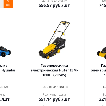
5
Цена по дисконту
Це
556.57
руб.
/шт
745
шт.
илка
Газонокосилка
Га
 Hyundai
электрическая Huter ELM-
электри
1800T (70/4/5)
1
ии (2)
Есть в наличии (2)
Ес
цена
Розничная цена
Р
.
/шт
551.14
руб.
/шт
321