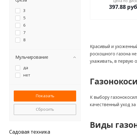
Цена по дис
397.88
руб
3
5
6
7
8
Красивый и ухоженны
роскошного газона не
Мульчирование
ухаживать, в первую 
да
нет
Газонокоси
К выбору газонокосил
качественный уход за
Сбросить
Виды газо
Садовая техника