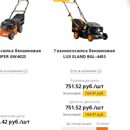
осилка бензиновая
Газонокосилка бензиновая
IPER GW402S
LUX ELAND BGL-445S
ть в наличии (2)
Есть в наличии (2)
Розничная цена
751.52
руб.
/шт
Экономия
164.97
руб.
Цена по дисконту
751.52
руб.
/шт
Экономия
164.97
руб.
озничная цена
.42
руб.
/шт
До конца акции
Остаток