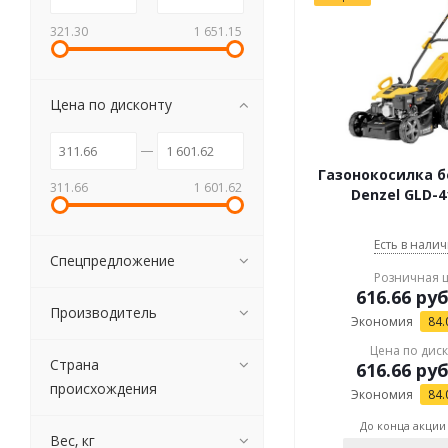
321.30
1 651.15
Цена по дисконту
Газонокосилка 
311.66
1 601.62
Denzel GLD-4
Есть в налич
Спецпредложение
Розничная 
616.66
руб
Производитель
Экономия
84.
Цена по дис
Страна
616.66
руб
происхождения
Экономия
84.
До конца акции
Вес, кг