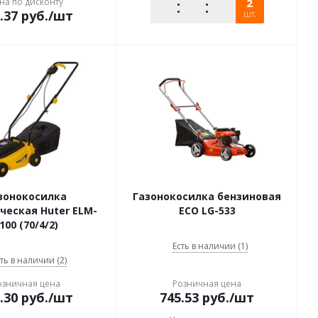
на по дисконту
2
.37
руб.
/шт
шт.
зонокосилка
Газонокосилка бензиновая
ческая Huter ELM-
ECO LG-533
100 (70/4/2)
Есть в наличии (1)
ть в наличии (2)
озничная цена
Розничная цена
.30
руб.
/шт
745.53
руб.
/шт