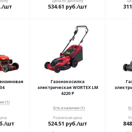
конту
Цена по дисконту
Це
.
/шт
534.61
руб.
/шт
311
бензиновая
Газонокосилка
Га
34
электрическая WORTEX LM
электр
4220 P
ии (1)
Есть в наличии (1)
Ес
цена
Розничная цена
Р
б.
/шт
524.51
руб.
/шт
848