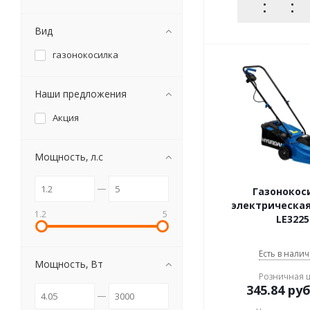
Вид
газонокосилка
Наши предложения
Акция
Мощность, л.с
Газонокос
электрическая
1.2
5
LE3225
Есть в налич
Мощность, Вт
Розничная 
345.84
руб