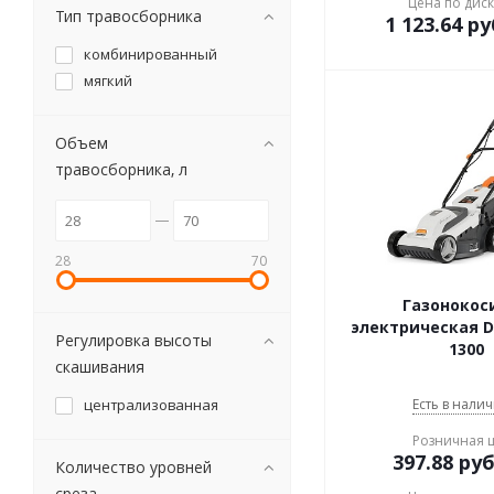
Цена по дис
Тип травосборника
1 123.64
ру
комбинированный
мягкий
Объем
травосборника, л
28
70
Газонокос
электрическая 
Регулировка высоты
1300
скашивания
централизованная
Есть в налич
Розничная 
397.88
руб
Количество уровней
среза