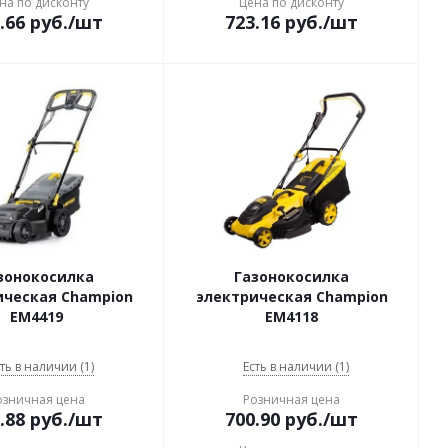
на по дисконту
Цена по дисконту
.66
руб.
/шт
723.16
руб.
/шт
зонокосилка
Газонокосилка
ическая Champion
электрическая Champion
EM4419
EM4118
ть в наличии (1)
Есть в наличии (1)
озничная цена
Розничная цена
.88
руб.
/шт
700.90
руб.
/шт