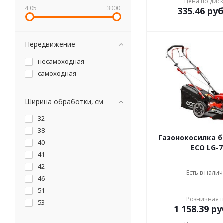
Цена по дис
4.05
3000
335.46
руб
Передвижение
несамоходная
самоходная
Ширина обработки, см
32
38
Газонокосилка 
40
ECO LG-7
41
42
Есть в налич
46
51
Розничная 
53
1 158.39
ру