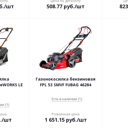
конту
Цена по дисконту
Це
б.
/шт
508.77
руб.
/шт
823
илка
Газонокосилка бензиновая
DeWORKS LE
FPL 53 SMVF FUBAG 46284
Есть в наличии (1)
ии (1)
цена
Розничная цена
.
/шт
1 651.15
руб.
/шт