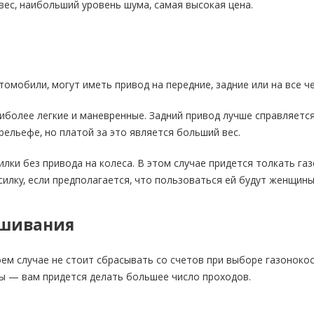
ес, наибольший уровень шума, самая высокая цена.
а
томобили, могут иметь привод на передние, задние или на все ч
более легкие и маневренные. Задний привод лучше справляетс
рельефе, но платой за это является больший вес.
илки без привода на колеса. В этом случае придется толкать га
илку, если предполагается, что пользоваться ей будут женщин
шивания
оем случае не стоит сбрасывать со счетов при выборе газонок
ы — вам придется делать большее число проходов.