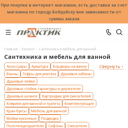
При покупке в интернет-магазине, есть доставка за счет
магазина по городу Бобруйску вне зависимости от
суммы заказа
Главная
-
Каталог
-
Сантехника и мебель для ванной
Сантехника и мебель для ванной
Свернуть ↑
Аксессуары
Арматура
Бордюры на ванну
Ванны
Гофры для унитаза
Душевые кабины
Душевые лейки
Душевые стойки, гарнитуры и держатели
Душевые шланги
Картриджи для смесителей
Коврики для ванной и туалета
Комплектующие
Кран-буксы
Мебель для ванной
Мойки кухонные
Подводка
Полотенцесушители
Сифоны
Смесители