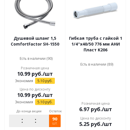
Душевой шланг 1,5
Гибкая труба с гайкой 1
ComfortFactor SH-1550
1/4''x40/50 776 мм АНИ
Пласт K206
Есть в наличии (90)
Есть в наличии (89)
Розничная цена
10.99
руб.
/шт
Экономия
5.10
руб.
Цена по дисконту
10.99
руб.
/шт
Экономия
5.10
руб.
Розничная цена
6.97
руб.
/шт
До конца акции
Остаток
90
Цена по дисконту
5.25
руб.
/шт
шт.