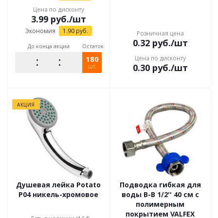
Цена по дисконту
3.99
руб.
/шт
Экономия
1.90
руб.
Розничная цена
0.32
руб.
/шт
До конца акции
Остаток
180
Цена по дисконту
0.30
руб.
/шт
шт.
АКЦИЯ
Душевая лейка Potato
Подводка гибкая для
P04 никель-хромовое
воды В-В 1/2'' 40 см с
полимерным
покрытием VALFEX