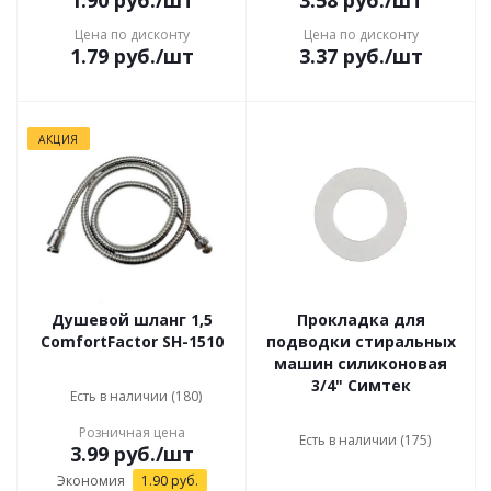
1.90
руб.
/шт
3.58
руб.
/шт
Цена по дисконту
Цена по дисконту
1.79
руб.
/шт
3.37
руб.
/шт
АКЦИЯ
Душевой шланг 1,5
Прокладка для
ComfortFactor SH-1510
подводки стиральных
машин силиконовая
3/4" Симтек
Есть в наличии (180)
Розничная цена
Есть в наличии (175)
3.99
руб.
/шт
Экономия
1.90
руб.