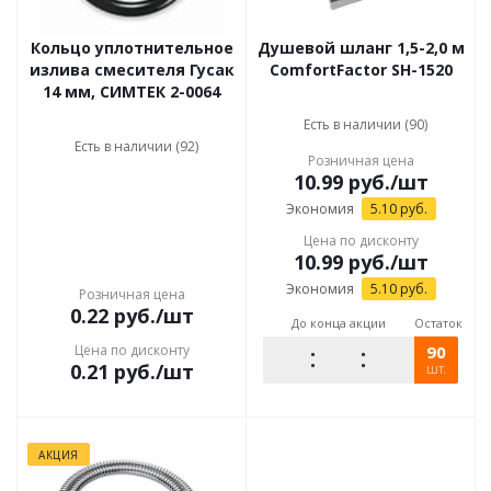
Кольцо уплотнительное
Душевой шланг 1,5-2,0 м
излива смесителя Гусак
ComfortFactor SH-1520
14 мм, СИМТЕК 2-0064
Есть в наличии (90)
Есть в наличии (92)
Розничная цена
10.99
руб.
/шт
Экономия
5.10
руб.
Цена по дисконту
10.99
руб.
/шт
Экономия
5.10
руб.
Розничная цена
0.22
руб.
/шт
До конца акции
Остаток
Цена по дисконту
90
0.21
руб.
/шт
шт.
АКЦИЯ