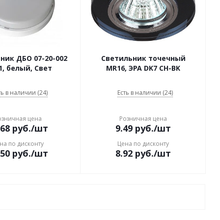
ник ДБО 07-20-002
Светильник точечный
, белый, Свет
MR16, ЭРА DK7 CH-BK
ть в наличии (24)
Есть в наличии (24)
озничная цена
Розничная цена
.68
руб.
/шт
9.49
руб.
/шт
на по дисконту
Цена по дисконту
.50
руб.
/шт
8.92
руб.
/шт