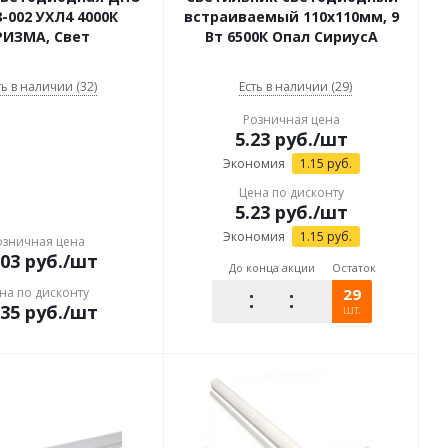
8-002 УХЛ4 4000К
встраиваемый 110х110мм, 9
РИЗМА, Свет
Вт 6500К Опал СириусА
ть в наличии (32)
Есть в наличии (29)
Розничная цена
5.23
руб.
/шт
Экономия
1.15
руб.
Цена по дисконту
5.23
руб.
/шт
Экономия
1.15
руб.
озничная цена
.03
руб.
/шт
До конца акции
Остаток
на по дисконту
29
.35
руб.
/шт
шт.