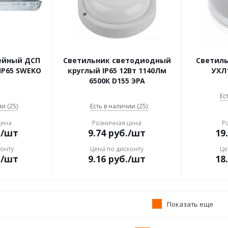
ейный ДСП
Светильник светодиодный
Светиль
 IP65 SWEKO
круглый IP65 12Вт 1140Лм
УХЛ1
6500К D155 ЭРА
Ес
и (25)
Есть в наличии (25)
цена
Розничная цена
Р
.
/шт
9.74
руб.
/шт
19
конту
Цена по дисконту
Це
.
/шт
9.16
руб.
/шт
18
Показать еще