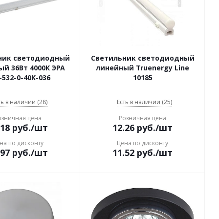
ник светодиодный
Светильник светодиодный
й 36Вт 4000К ЭРА
линейный Truenergy Line
-532-0-40K-036
10185
ть в наличии (28)
Есть в наличии (25)
озничная цена
Розничная цена
.18
руб.
/шт
12.26
руб.
/шт
на по дисконту
Цена по дисконту
.97
руб.
/шт
11.52
руб.
/шт