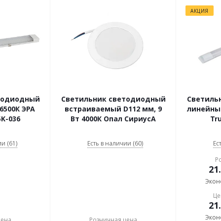
АКЦИЯ
тодиодный
Светильник светодиодный
Светиль
6500К ЭРА
встраиваемый D112 мм, 9
линейный
5K-036
Вт 4000К Опал СириусА
Tr
и (61)
Есть в наличии (60)
Ес
Р
21
Экон
Це
21
Экон
цена
Розничная цена