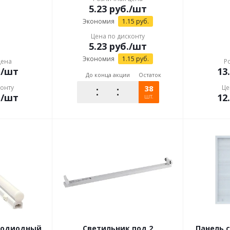
5.23
руб.
/шт
Экономия
1.15
руб.
Цена по дисконту
5.23
руб.
/шт
Экономия
1.15
руб.
цена
Р
.
/шт
13
До конца акции
Остаток
конту
38
Це
.
/шт
12
шт.
тодиодный
Светильник под 2
Панель 