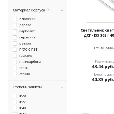
Материал корпуса
?
алюминий
дерево
Светильник све
карболит
ДСП-155 36Вт 4
керамика
металл
Есть в наличи
ПАТС-С-ПЭТ
пластик
поликарбонат
Розничная 
43.44
руб
сталь
стекло
Цена по дис
40.83
руб
Степень защиты
IP20
IP22
IP40