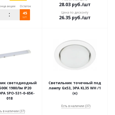
28.03
руб.
/шт
онца акции
Остаток
45
Цена по дисконту
26.35
руб.
/шт
шт.
ник светодиодный
Светильник точечный под
500К 1980Лм IP20
лампу Gx53, ЭРА KL35 WH /1
ЭРА SPO-531-0-65K-
(к)
018
Есть в наличии (37)
ть в наличии (37)