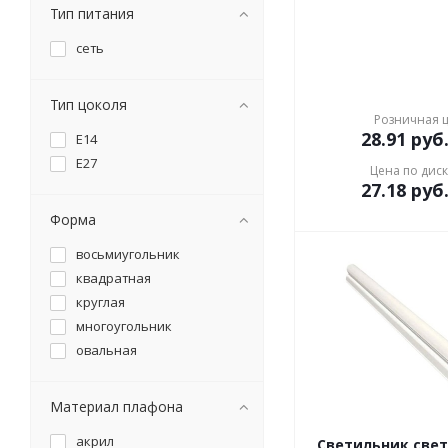
Тип питания
сеть
Тип цоколя
Розничная 
28.91
руб
Е14
Е27
Цена по дис
27.18
руб
Форма
восьмиугольник
квадратная
круглая
многоугольник
овальная
Материал плафона
акрил
Светильник све