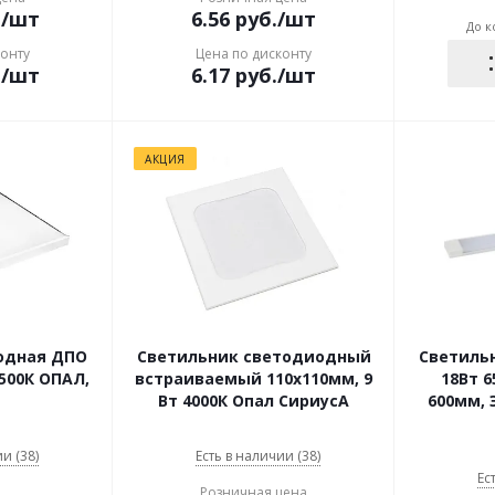
.
/шт
6.56
руб.
/шт
До к
конту
Цена по дисконту
.
/шт
6.17
руб.
/шт
АКЦИЯ
одная ДПО
Светильник светодиодный
Светиль
6500К ОПАЛ,
встраиваемый 110х110мм, 9
18Вт 6
Вт 4000К Опал СириусА
600мм, 
и (38)
Есть в наличии (38)
Ес
Розничная цена