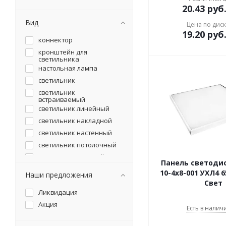
20.43
руб
Вид
Цена по дис
19.20
руб
коннектор
кронштейн для
светильника
настольная лампа
светильник
светильник
встраиваемый
светильник линейный
светильник накладной
светильник настенный
светильник потолочный
светильник садовый
Панель светоди
светильник точечный
10-4x8-001 УХЛ4 
Наши предложения
светильник уличный
Свет
Ликвидация
трековый светильник
Акция
шинопровод
Есть в наличи