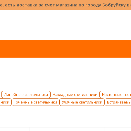
е, есть доставка за счет магазина по городу Бобруйску 
Линейные светильники
Накладные светильники
Настенные све
ьники
Точечные светильники
Уличные светильники
Встраиваем