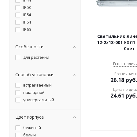
IP44
IP53
IP54
IP64
IP65
Светильник лин
12-2х18-001 УХЛ1
Особенности
Свет
для растений
Есть в наличи
Розничная 
Способ установки
26.18
руб
встраиваемый
Цена по дис
накладной
24.61
руб
универсальный
Цвет корпуса
бежевый
белый