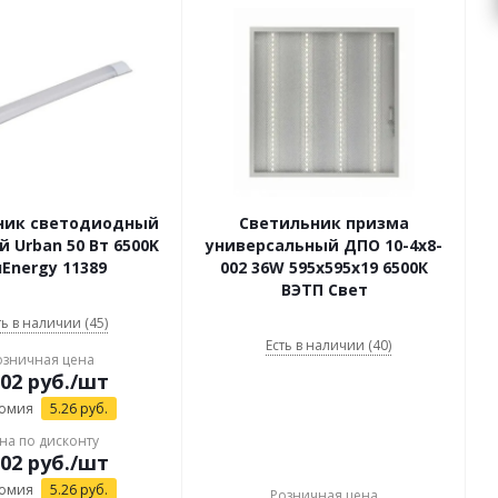
ник светодиодный
Светильник призма
 Urban 50 Вт 6500K
универсальный ДПО 10-4х8-
uEnergy 11389
002 36W 595x595x19 6500К
ВЭТП Свет
ть в наличии (45)
Есть в наличии (40)
озничная цена
.02
руб.
/шт
омия
5.26
руб.
на по дисконту
.02
руб.
/шт
омия
5.26
руб.
Розничная цена