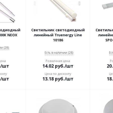
тодиодный
Светильник светодиодный
Светиль
000К NEOX
линейный Truenergy Line
линейны
10186
SPO
и (28)
Есть в наличии (28)
Ес
цена
Розничная цена
Р
.
/шт
14.02
руб.
/шт
20
конту
Цена по дисконту
Це
.
/шт
13.18
руб.
/шт
18