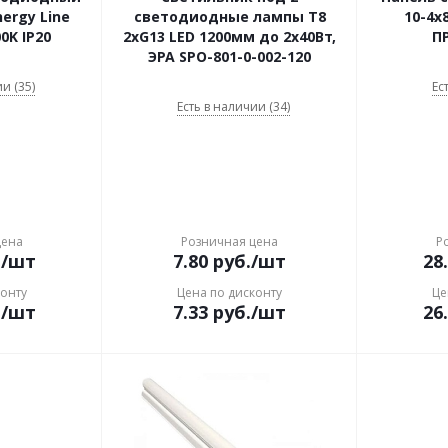
ergy Line
светодиодные лампы T8
10-4x
0K IP20
2xG13 LED 1200мм до 2x40Вт,
П
ЭРА SPO-801-0-002-120
и (35)
Ес
Есть в наличии (34)
цена
Розничная цена
Р
.
/шт
7.80
руб.
/шт
28
конту
Цена по дисконту
Це
.
/шт
7.33
руб.
/шт
26