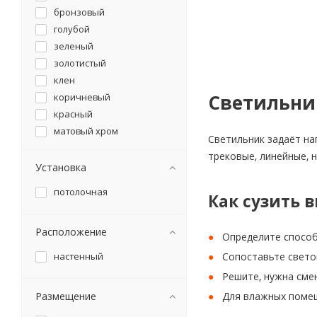
бронзовый
голубой
зеленый
золотистый
клен
Светильни
коричневый
красный
матовый хром
Светильник задаёт на
орех
трековые, линейные, 
сатин никель
Установка
серебро
потолочная
Как сузить 
серебряный
серый
Расположение
фиолетовый
Определите способ
хром
настенный
Сопоставьте свето
черный
Решите, нужна сме
Размещение
Для влажных помещ