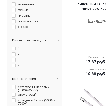
линейный Truen
алюминий
10175 22W 400
металл
пластик
Есть в наличи
поликарбонат
стекло
Количество ламп, шт
1
2
Розничная 
3
17.87
руб
4
Цена по дис
16.80
руб
Цвет свечения
естественный белый
(3500K-4500K)
фиолетовый
холодный белый (5000K-
7500K)