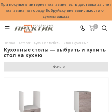
При покупке в интернет-магазине, есть доставка за счет
магазина по городу Бобруйску вне зависимости от
суммы заказа
0
Главная
-
Каталог
-
Кухонная мебель
-
Столы кухонные
Кухонные столы — выбрать и купить
стол на кухню
Фильтр