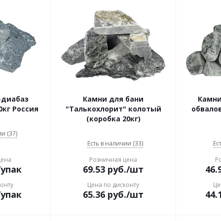
-диабаз
Камни для бани
Камни
0кг Россия
"Талькохлорит" колотый
обвалов
(коробка 20кг)
и (37)
Есть в наличии (33)
Ес
цена
Розничная цена
Р
/упак
69.53
руб.
/шт
46.
конту
Цена по дисконту
Це
/упак
65.36
руб.
/шт
44.