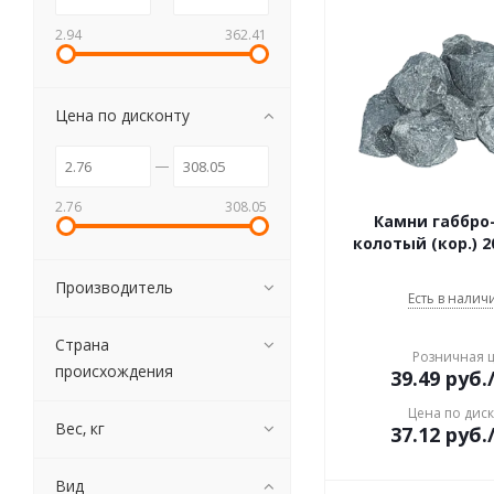
2.94
362.41
Цена по дисконту
2.76
308.05
Камни габбро
колотый (кор.) 2
Производитель
Есть в наличи
Страна
Розничная 
происхождения
39.49
руб.
Цена по дис
Вес, кг
37.12
руб.
Вид