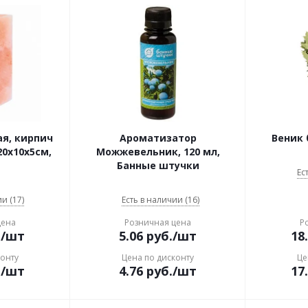
ая, кирпич
Ароматизатор
Веник
0х10х5см,
Можжевельник, 120 мл,
Банные штучки
Ес
и (17)
Есть в наличии (16)
цена
Розничная цена
Р
.
/шт
5.06
руб.
/шт
18
конту
Цена по дисконту
Це
.
/шт
4.76
руб.
/шт
17