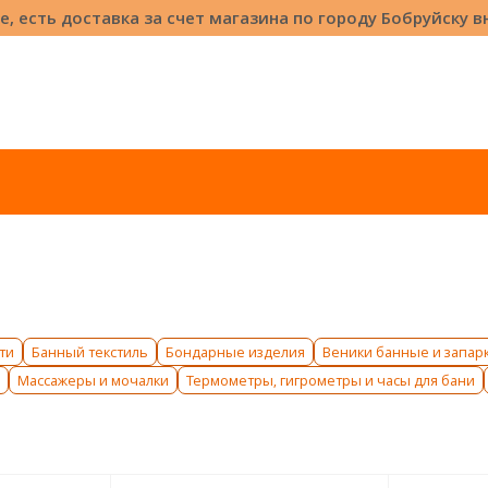
е, есть доставка за счет магазина по городу Бобруйску 
ы
ти
Банный текстиль
Бондарные изделия
Веники банные и запар
Массажеры и мочалки
Термометры, гигрометры и часы для бани