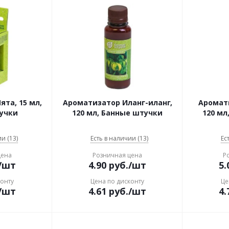
та, 15 мл,
Ароматизатор Иланг-иланг,
Аромат
учки
120 мл, Банные штучки
120 мл
и (13)
Есть в наличии (13)
Ес
цена
Розничная цена
Р
/шт
4.90
руб.
/шт
5.
конту
Цена по дисконту
Це
/шт
4.61
руб.
/шт
4.