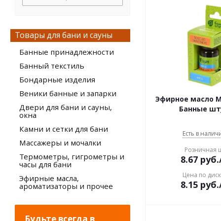
массажер
мочалка
набор для бани
Товары для бани и сауны
накидка для мужчин
банная
Банные принадлежности
парео
Банный текстиль
пемза
Бондарные изделия
подголовник банный
подставка для
Веники банные и запарки
Эфирное масло Мя
принадлежностей
Двери для бани и сауны,
полка банная
Банные шт
окна
полотенце-простынь
Камни и сетки для бани
решетка на пол для бани
Есть в наличи
Массажеры и мочалки
рукавица банная
Розничная 
соль гималайская
Термометры, гигрометры и
8.67
руб.
часы для бани
соль для ванны
Цена по дис
Эфирные масла,
спрей
8.15
руб.
ароматизаторы и прочее
табличка для бани
терка
термометр для бани
Будьте всегда в