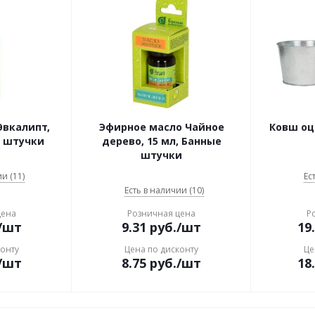
Эвкалипт,
Эфирное масло Чайное
Ковш оци
е штучки
дерево, 15 мл, Банные
штучки
и (11)
Ес
Есть в наличии (10)
цена
Розничная цена
Р
/шт
9.31
руб.
/шт
19
конту
Цена по дисконту
Це
/шт
8.75
руб.
/шт
18