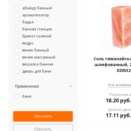
абажур банный
ароматизатор
бадья
банная станция
брикет соляной
ведро
веник банный
веник массажный
Соль гималайск
вешалка банная
шлифованный, 2
020552
дверь для бани
запарка для бани
запарник
Есть в наличи
Применение
испаритель для бани
Розничная 
баня
камни для бани
18.20
руб
коврик банный
Цена по дис
ковш
17.11
руб
лавочка банная
масло эфирное
Сбросить