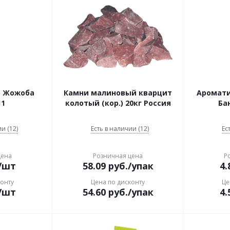
о Жожоба
Камни малиновый кварцит
Ароматиз
11
колотый (кор.) 20кг Россия
Ба
и (12)
Есть в наличии (12)
Ес
цена
Розничная цена
Р
/шт
58.09
руб.
/упак
4.
конту
Цена по дисконту
Це
/шт
54.60
руб.
/упак
4.