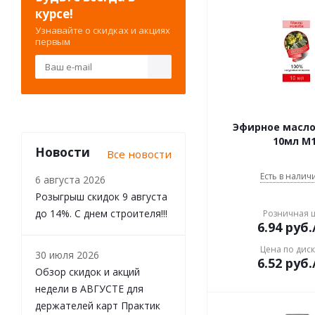
ушат
курсе!
форточка для бани
Узнавайте о скидках и акциях
первым
часы песочные
шайка-таз
шапка банная
Эфирное масл
10мл М
Новости
Все новости
Есть в наличи
6 августа 2026
Розыгрыш скидок 9 августа
до 14%. С днем строителя!!!
Розничная 
6.94
руб.
Цена по дис
30 июля 2026
6.52
руб.
Обзор скидок и акций
недели в АВГУСТЕ для
держателей карт Практик