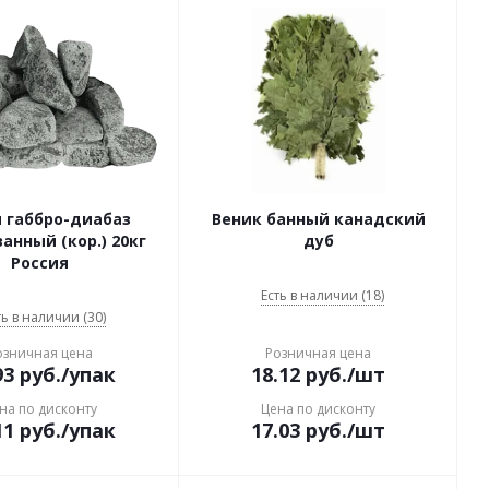
 габбро-диабаз
Веник банный канадский
анный (кор.) 20кг
дуб
Россия
Есть в наличии (18)
ть в наличии (30)
озничная цена
Розничная цена
93
руб.
/упак
18.12
руб.
/шт
на по дисконту
Цена по дисконту
11
руб.
/упак
17.03
руб.
/шт