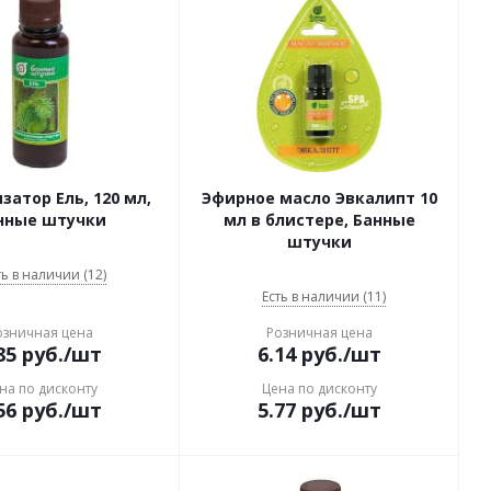
атор Ель, 120 мл,
Эфирное масло Эвкалипт 10
нные штучки
мл в блистере, Банные
штучки
ть в наличии (12)
Есть в наличии (11)
озничная цена
Розничная цена
85
руб.
/шт
6.14
руб.
/шт
на по дисконту
Цена по дисконту
56
руб.
/шт
5.77
руб.
/шт