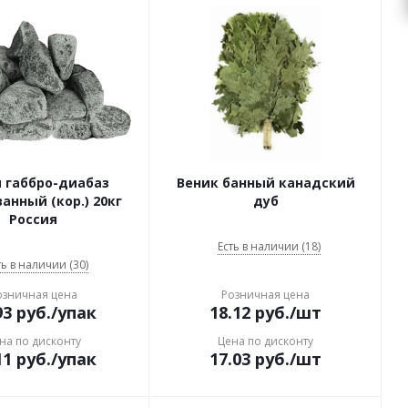
 габбро-диабаз
Веник банный канадский
анный (кор.) 20кг
дуб
Россия
Есть в наличии (18)
ть в наличии (30)
озничная цена
Розничная цена
93
руб.
/упак
18.12
руб.
/шт
на по дисконту
Цена по дисконту
11
руб.
/упак
17.03
руб.
/шт