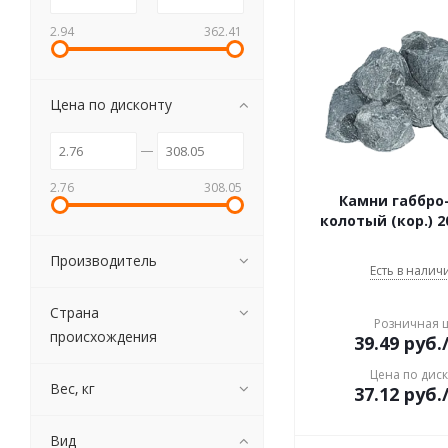
2.94
362.41
Цена по дисконту
2.76
308.05
Камни габбро
колотый (кор.) 2
Производитель
Есть в наличи
Страна
Розничная 
происхождения
39.49
руб.
Цена по дис
Вес, кг
37.12
руб.
Вид