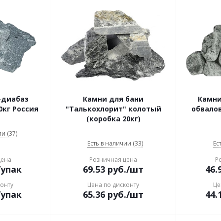
-диабаз
Камни для бани
Камни
0кг Россия
"Талькохлорит" колотый
обвалов
(коробка 20кг)
и (37)
Есть в наличии (33)
Ес
цена
Розничная цена
Р
/упак
69.53
руб.
/шт
46.
конту
Цена по дисконту
Це
/упак
65.36
руб.
/шт
44.