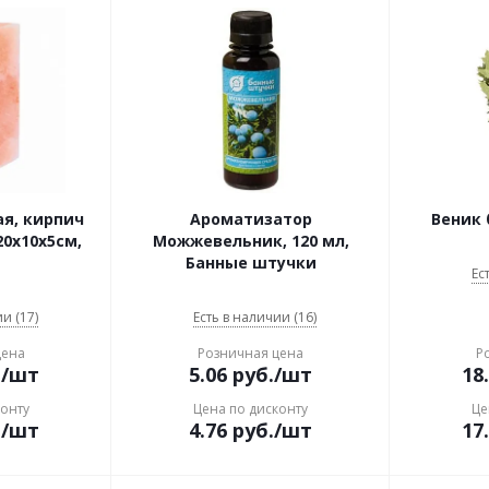
ая, кирпич
Ароматизатор
Веник
0х10х5см,
Можжевельник, 120 мл,
Банные штучки
Ес
и (17)
Есть в наличии (16)
цена
Розничная цена
Р
.
/шт
5.06
руб.
/шт
18
конту
Цена по дисконту
Це
.
/шт
4.76
руб.
/шт
17