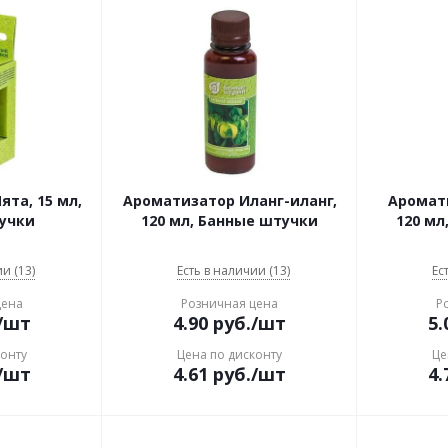
та, 15 мл,
Ароматизатор Иланг-иланг,
Аромат
учки
120 мл, Банные штучки
120 мл
и (13)
Есть в наличии (13)
Ес
цена
Розничная цена
Р
/шт
4.90
руб.
/шт
5.
конту
Цена по дисконту
Це
/шт
4.61
руб.
/шт
4.