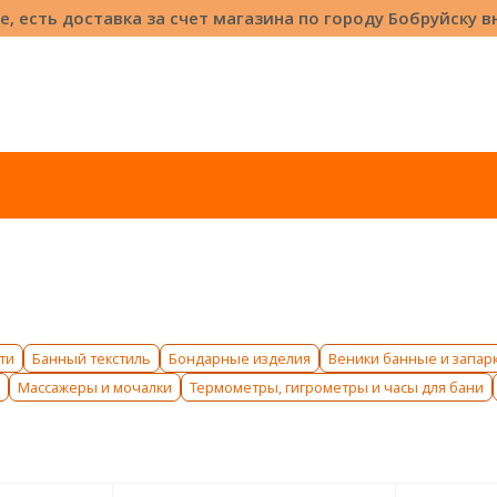
е, есть доставка за счет магазина по городу Бобруйску 
ы
ти
Банный текстиль
Бондарные изделия
Веники банные и запар
Массажеры и мочалки
Термометры, гигрометры и часы для бани