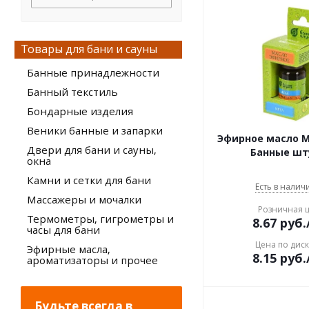
массажер
мочалка
набор для бани
Товары для бани и сауны
накидка для мужчин
банная
Банные принадлежности
парео
Банный текстиль
пемза
Бондарные изделия
подголовник банный
подставка для
Веники банные и запарки
Эфирное масло Мя
принадлежностей
Двери для бани и сауны,
полка банная
Банные шт
окна
полотенце-простынь
Камни и сетки для бани
решетка на пол для бани
Есть в наличи
Массажеры и мочалки
рукавица банная
Розничная 
соль гималайская
Термометры, гигрометры и
8.67
руб.
часы для бани
соль для ванны
Цена по дис
Эфирные масла,
спрей
8.15
руб.
ароматизаторы и прочее
табличка для бани
терка
термометр для бани
Будьте всегда в