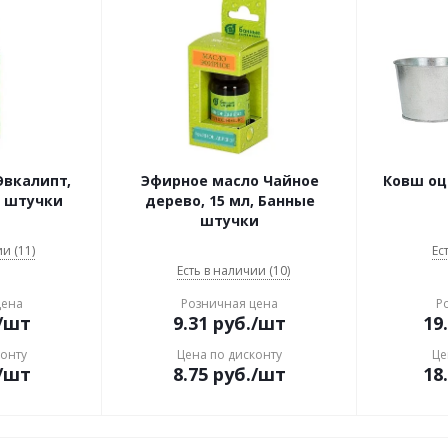
Эвкалипт,
Эфирное масло Чайное
Ковш оци
е штучки
дерево, 15 мл, Банные
штучки
и (11)
Ес
Есть в наличии (10)
цена
Розничная цена
Р
/шт
9.31
руб.
/шт
19
конту
Цена по дисконту
Це
/шт
8.75
руб.
/шт
18