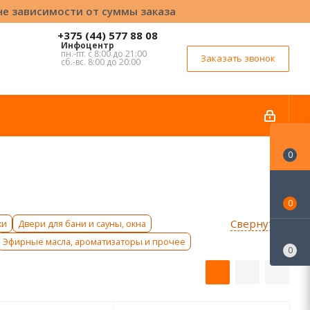
вне зависимости от суммы заказа
+375 (44) 577 88 08
Инфоцентр
пн.-пт. с 8:00 до 21:00
Заказать звонок
сб.-вс. 8:00 до 20:00
0
0
Свернуть ↑
ки
Двери для бани и сауны, окна
Эфирные масла, ароматизаторы и прочее
0