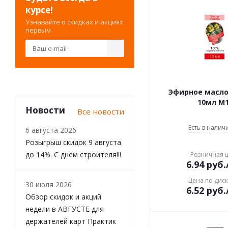
ушат
курсе!
форточка для бани
Узнавайте о скидках и акциях
первым
часы песочные
шайка-таз
шапка банная
Эфирное масл
10мл М
Новости
Все новости
Есть в наличи
6 августа 2026
Розыгрыш скидок 9 августа
до 14%. С днем строителя!!!
Розничная 
6.94
руб.
Цена по дис
30 июля 2026
6.52
руб.
Обзор скидок и акций
недели в АВГУСТЕ для
держателей карт Практик