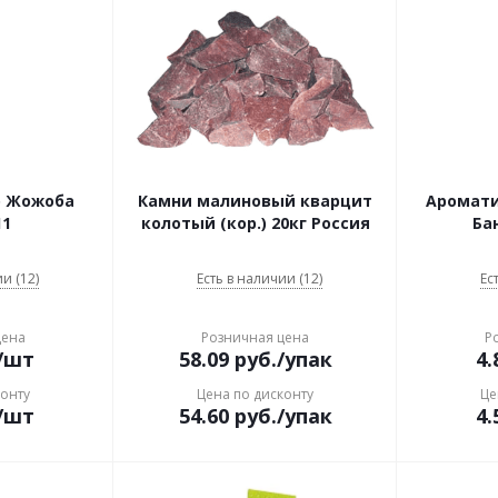
о Жожоба
Камни малиновый кварцит
Ароматиз
11
колотый (кор.) 20кг Россия
Ба
и (12)
Есть в наличии (12)
Ес
цена
Розничная цена
Р
/шт
58.09
руб.
/упак
4.
конту
Цена по дисконту
Це
/шт
54.60
руб.
/упак
4.