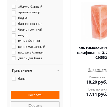
абажур банный
ароматизатор
бадья
банная станция
брикет соляной
ведро
веник банный
веник массажный
Соль гималайск
вешалка банная
шлифованный, 2
020552
дверь для бани
запарка для бани
запарник
Есть в наличи
Применение
испаритель для бани
Розничная 
баня
камни для бани
18.20
руб
коврик банный
Цена по дис
ковш
17.11
руб
лавочка банная
масло эфирное
Сбросить