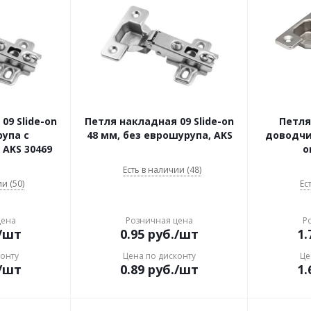
09 Slide-on
Петля накладная 09 Slide-on
Петля
упа с
48 мм, без еврошурупа, AKS
доводчик
 AKS 30469
o
Есть в наличии (48)
и (50)
Ес
цена
Розничная цена
Р
/шт
0.95
руб.
/шт
1.
конту
Цена по дисконту
Це
/шт
0.89
руб.
/шт
1.