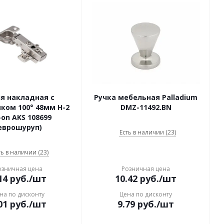
я накладная с
Ручка мебельная Palladium
ком 100° 48мм H-2
DMZ-11492.BN
-on AKS 108699
еврошуруп)
Есть в наличии (23)
ть в наличии (23)
озничная цена
Розничная цена
14
руб.
/шт
10.42
руб.
/шт
на по дисконту
Цена по дисконту
01
руб.
/шт
9.79
руб.
/шт