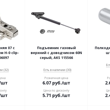
няя 07 с
Подъемник газовый
Полкоде
 H-0 clip-
верхний с доводчиком 60N
шт
06097
серый, AKS 115566
Ес
и (32)
Есть в наличии (30)
цена
Розничная цена
Р
/шт
6.07
руб.
/шт
2.
конту
Цена по дисконту
Це
/шт
5.71
руб.
/шт
2.