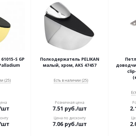
61015-S GP
Полкодержатель PELIKAN
Петл
Palladium
малый, хром, AKS 47457
доводчи
clip
(
и (25)
Есть в наличии (25)
Ес
цена
Розничная цена
Р
/шт
7.51
руб.
/шт
2.
конту
Цена по дисконту
Це
/шт
7.06
руб.
/шт
2.