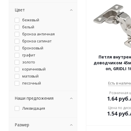
планка к столешнице
торцевая
Цвет
планка к столешнице
угловая
бежевый
поддон сушки
белый
подъёмник газовый
бронза античная
полка прямоугольная
бронза сатинат
полка угловая
бронзовый
полкодержатель
графит
ручка мебельная
Петля внутрен
золото
столешница
доводчиком 45мм
on, GRIDLI 1
коричневый
матовый
песочный
Есть в наличи
сатин
Розничная 
серебряный
1.64
руб.
Наши предложения
серый
Цена по дис
Ликвидация
хром
1.54
руб.
хром матовый
Размер
черный