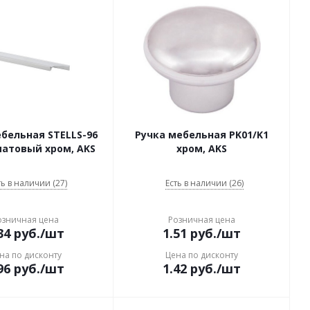
бельная STELLS-96
Ручка мебельная PK01/K1
матовый хром, AKS
хром, AKS
ть в наличии (27)
Есть в наличии (26)
озничная цена
Розничная цена
34
руб.
/шт
1.51
руб.
/шт
на по дисконту
Цена по дисконту
96
руб.
/шт
1.42
руб.
/шт