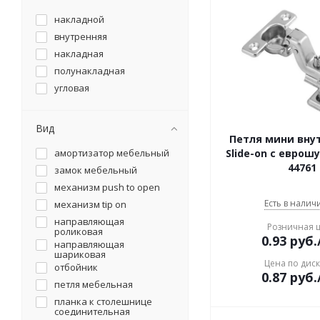
накладной
внутренняя
накладная
полунакладная
угловая
Вид
Петля мини внут
амортизатор мебельный
Slide-on с еврош
44761
замок мебельный
механизм push to open
Есть в наличи
механизм tip on
направляющая
Розничная 
роликовая
0.93
руб.
направляющая
шариковая
Цена по дис
отбойник
0.87
руб.
петля мебельная
планка к столешнице
соединительная