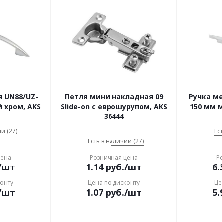
 UN88/UZ-
Петля мини накладная 09
Ручка ме
 хром, AKS
Slide-on с еврошурупом, AKS
150 мм 
36444
и (27)
Ес
Есть в наличии (27)
цена
Розничная цена
Р
/шт
1.14
руб.
/шт
6.
конту
Цена по дисконту
Це
/шт
1.07
руб.
/шт
5.