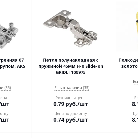
ренняя 07
Петля полунакладная с
Полкоде
урупом, AKS
пружиной 45мм Н-0 Slide-on
золото 
GRIDLI 109975
Ес
и (35)
Есть в наличии (35)
цена
Розничная цена
Р
/шт
0.79
руб.
/шт
8.
конту
Цена по дисконту
Це
/шт
0.74
руб.
/шт
8.