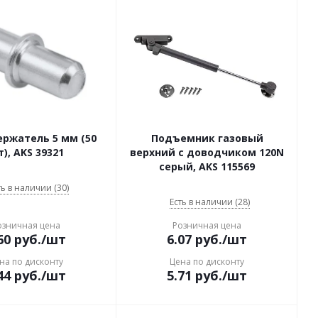
ржатель 5 мм (50
Подъемник газовый
), AKS 39321
верхний с доводчиком 120N
серый, AKS 115569
ть в наличии (30)
Есть в наличии (28)
озничная цена
Розничная цена
60
руб.
/шт
6.07
руб.
/шт
на по дисконту
Цена по дисконту
44
руб.
/шт
5.71
руб.
/шт