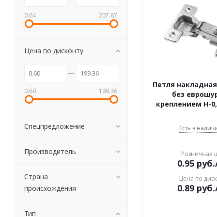
0.64
207.67
Цена по дисконту
Петля накладная 
0.60
199.36
без еврошур
креплением Н-0,
Спецпредложение
Есть в наличи
Производитель
Розничная 
0.95
руб.
Страна
Цена по дис
0.89
руб.
происхождения
Тип