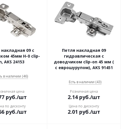
 накладная 09 с
Петля накладная 09
ом 45мм H-0 clip-
гидравлическая с
n, AKS 24153
доводчиком clip-on 45 мм (
с еврошурупом), AKS 91451
ть в наличии (46)
Есть в наличии (43)
озничная цена
Розничная цена
77
руб.
/шт
2.14
руб.
/шт
на по дисконту
Цена по дисконту
66
руб.
/шт
2.01
руб.
/шт