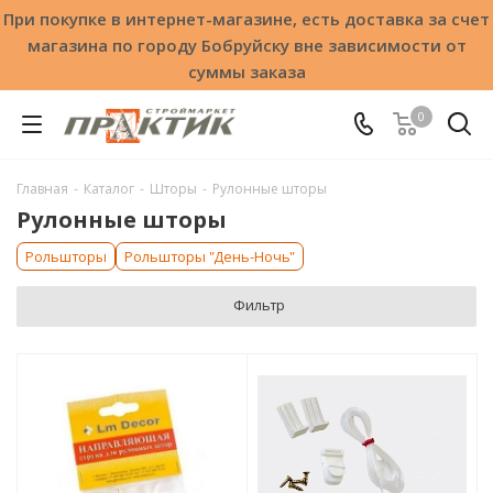
При покупке в интернет-магазине, есть доставка за счет
магазина по городу Бобруйску вне зависимости от
суммы заказа
0
Главная
-
Каталог
-
Шторы
-
Рулонные шторы
Рулонные шторы
Рольшторы
Рольшторы "День-Ночь"
Фильтр