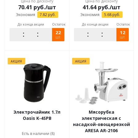
Цена по дисконту
Цена по дисконту
70.41
руб.
/шт
41.64
руб.
/шт
Экономия
7.82
руб.
Экономия
5.68
руб.
До конца акции
Остаток
До конца акции
Остаток
22
12
шт.
шт.
АКЦИЯ
АКЦИЯ
Электрочайник 1.7л
Мясорубка
Oasis K-4SPB
электрическая с
насадкой-овощерезкой
ARESA AR-2106
Есть в наличии (8)