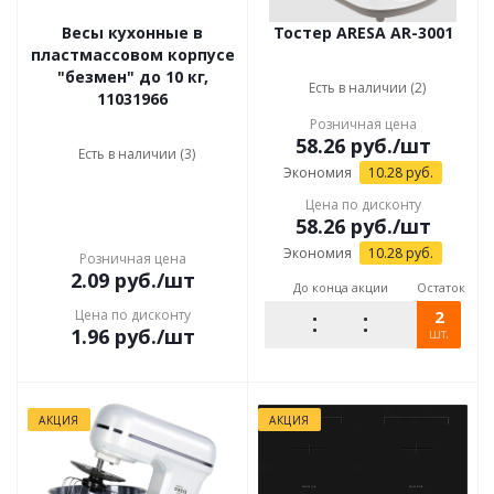
Весы кухонные в
Тостер ARESA AR-3001
пластмассовом корпусе
"безмен" до 10 кг,
Есть в наличии (2)
11031966
Розничная цена
58.26
руб.
/шт
Есть в наличии (3)
Экономия
10.28
руб.
Цена по дисконту
58.26
руб.
/шт
Экономия
10.28
руб.
Розничная цена
2.09
руб.
/шт
До конца акции
Остаток
Цена по дисконту
2
1.96
руб.
/шт
шт.
АКЦИЯ
АКЦИЯ