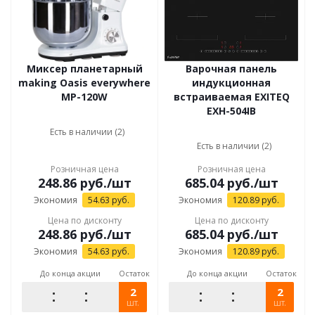
Миксер планетарный
Варочная панель
making Oasis everywhere
индукционная
MP-120W
встраиваемая EXITEQ
EXH-504IB
Есть в наличии (2)
Есть в наличии (2)
Розничная цена
Розничная цена
248.86
руб.
/шт
685.04
руб.
/шт
Экономия
54.63
руб.
Экономия
120.89
руб.
Цена по дисконту
Цена по дисконту
248.86
руб.
/шт
685.04
руб.
/шт
Экономия
54.63
руб.
Экономия
120.89
руб.
До конца акции
Остаток
До конца акции
Остаток
2
2
шт.
шт.