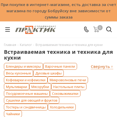
При покупке в интернет-магазине, есть доставка за счет
магазина по городу Бобруйску вне зависимости от
суммы заказа
0
Главная
-
Каталог
-
Встраиваемая техника и техника для кухни
Встраиваемая техника и техника для
кухни
Свернуть ↑
Блендеры и миксеры
Варочные панели
Весы кухонные
Духовые шкафы
Кофеварки и кофемолки
Микроволновые печи
Мультиварки
Мясорубки
Настольные плиты
Посудомоечные машины
Соковыжималки
Сушилки для овощей и фруктов
Тостеры и сэндвичницы
Холодильники
Чайники