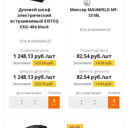
Духовой шкаф
Миксер MAUNFELD MF-
электрический
331BL
встраиваемый EXITEQ
EXO-404 black
Есть в наличии (2)
Есть в наличии (2)
Розничная цена
Розничная цена
1 248.13
руб.
/шт
82.54
руб.
/шт
Экономия
220.26
руб.
Экономия
14.56
руб.
Цена по дисконту
Цена по дисконту
1 248.13
руб.
/шт
82.54
руб.
/шт
Экономия
220.26
руб.
Экономия
14.56
руб.
До конца акции
Остаток
До конца акции
Остаток
2
2
шт.
шт.
АКЦИЯ