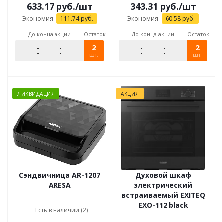
633.17
руб.
/шт
343.31
руб.
/шт
Экономия
111.74
руб.
Экономия
60.58
руб.
До конца акции
Остаток
До конца акции
Остаток
2
2
шт.
шт.
ЛИКВИДАЦИЯ
АКЦИЯ
Сэндвичница AR-1207
Духовой шкаф
ARESA
электрический
встраиваемый EXITEQ
EXO-112 black
Есть в наличии (2)