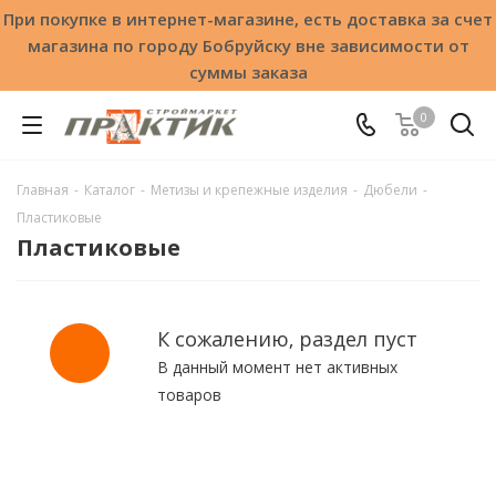
При покупке в интернет-магазине, есть доставка за счет
магазина по городу Бобруйску вне зависимости от
суммы заказа
0
Главная
-
Каталог
-
Метизы и крепежные изделия
-
Дюбели
-
Пластиковые
Пластиковые
К сожалению, раздел пуст
В данный момент нет активных
товаров