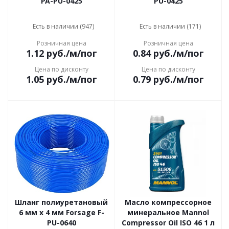
PA-PU-0425
PU-0425
Есть в наличии (947)
Есть в наличии (171)
Розничная цена
Розничная цена
1.12
руб.
/м/пог
0.84
руб.
/м/пог
Цена по дисконту
Цена по дисконту
1.05
руб.
/м/пог
0.79
руб.
/м/пог
Шланг полиуретановый
Масло компрессорное
6 мм x 4 мм Forsage F-
минеральное Mannol
PU-0640
Compressor Oil ISO 46 1 л