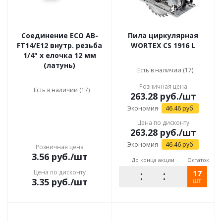
Соединение ECO AB-
Пила циркулярная
FT14/E12 внутр. резьба
WORTEX CS 1916 L
1/4" х елочка 12 мм
(латунь)
Есть в наличии (17)
Розничная цена
Есть в наличии (17)
263.28
руб.
/шт
Экономия
46.46
руб.
Цена по дисконту
263.28
руб.
/шт
Экономия
46.46
руб.
Розничная цена
3.56
руб.
/шт
До конца акции
Остаток
Цена по дисконту
17
3.35
руб.
/шт
шт.