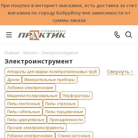
При покупке в интернет-магазине, есть доставка за счет
магазина по городу Бобруйску вне зависимости от
суммы заказа
Главная
-
Каталог
-
Электроинструмент
Электроинструмент
Свернуть ↑
Аппараты для сварки полипропиленовых труб
Дрели
Измерительные приборы
Лобзики электрические
Машинки полировальные
Перфораторы
Пилы ленточные
Пилы отрезные
Пилы сабельные
Пилы торцовочные
Пилы циркулярные
Принадлежности
Прочие электроинструменты
Рубанки электрические
Станки заточные