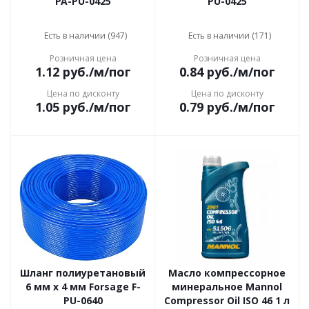
PA-PU-0425
PU-0425
Есть в наличии (947)
Есть в наличии (171)
Розничная цена
Розничная цена
1.12
руб.
/м/пог
0.84
руб.
/м/пог
Цена по дисконту
Цена по дисконту
1.05
руб.
/м/пог
0.79
руб.
/м/пог
Шланг полиуретановый
Масло компрессорное
6 мм x 4 мм Forsage F-
минеральное Mannol
PU-0640
Compressor Oil ISO 46 1 л