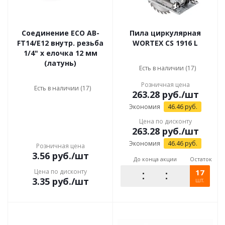
Соединение ECO AB-
Пила циркулярная
FT14/E12 внутр. резьба
WORTEX CS 1916 L
1/4" х елочка 12 мм
(латунь)
Есть в наличии (17)
Розничная цена
Есть в наличии (17)
263.28
руб.
/шт
Экономия
46.46
руб.
Цена по дисконту
263.28
руб.
/шт
Экономия
46.46
руб.
Розничная цена
3.56
руб.
/шт
До конца акции
Остаток
Цена по дисконту
17
3.35
руб.
/шт
шт.