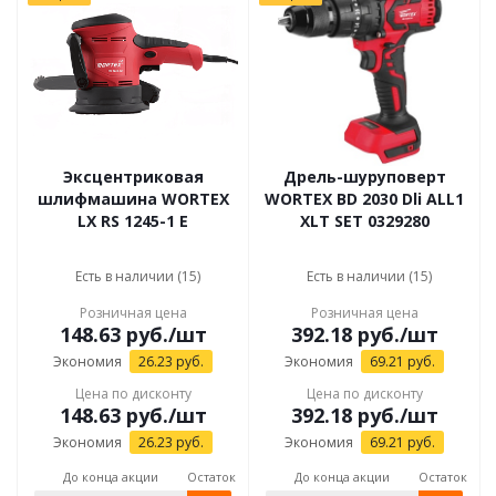
Эксцентриковая
Дрель-шуруповерт
шлифмашина WORTEX
WORTEX BD 2030 Dli ALL1
LX RS 1245-1 E
XLT SET 0329280
Есть в наличии (15)
Есть в наличии (15)
Розничная цена
Розничная цена
148.63
руб.
/шт
392.18
руб.
/шт
Экономия
26.23
руб.
Экономия
69.21
руб.
Цена по дисконту
Цена по дисконту
148.63
руб.
/шт
392.18
руб.
/шт
Экономия
26.23
руб.
Экономия
69.21
руб.
До конца акции
Остаток
До конца акции
Остаток