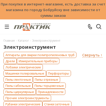
При покупке в интернет-магазине, есть доставка за счет
магазина по городу Бобруйску вне зависимости от
суммы заказа
Главная
-
Каталог
-
Электроинструмент
Электроинструмент
Свернуть ↑
Аппараты для сварки полипропиленовых труб
Дрели
Измерительные приборы
Лобзики электрические
Машинки полировальные
Перфораторы
Пилы ленточные
Пилы отрезные
Пилы сабельные
Пилы торцовочные
Пилы циркулярные
Принадлежности
Прочие электроинструменты
Рубанки электрические
Станки заточные