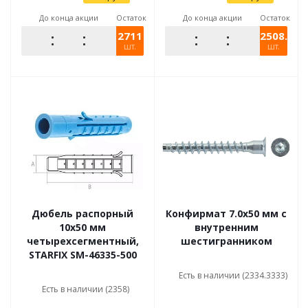
До конца акции
Остаток
До конца акции
Остаток
2711
2508.931
шт.
шт.
Дюбель распорный
Конфирмат 7.0х50 мм с
10х50 мм
внутренним
четырехсегментный,
шестигранником
STARFIX SM-46335-500
Есть в наличии (2334.3333)
Есть в наличии (2358)