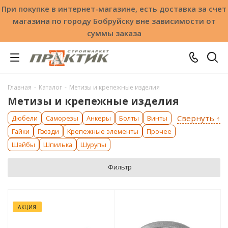
При покупке в интернет-магазине, есть доставка за счет
магазина по городу Бобруйску вне зависимости от
суммы заказа
Главная
-
Каталог
-
Метизы и крепежные изделия
Метизы и крепежные изделия
Свернуть ↑
Дюбели
Саморезы
Анкеры
Болты
Винты
Гайки
Гвозди
Крепежные элементы
Прочее
Шайбы
Шпилька
Шурупы
Фильтр
АКЦИЯ