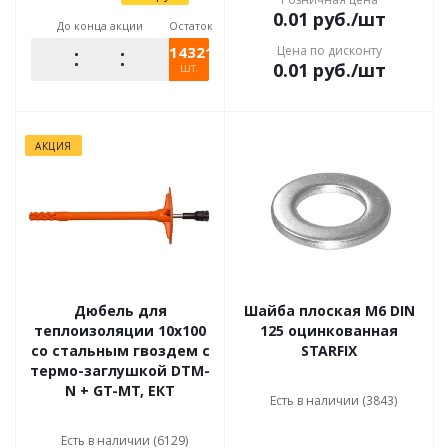
0.01
руб.
/шт
До конца акции
Остаток
14321.1739
Цена по дисконту
0.01
руб.
/шт
шт.
АКЦИЯ
Дюбель для
Шайба плоская М6 DIN
теплоизоляции 10x100
125 оцинкованная
со стальным гвоздем с
STARFIX
термо-заглушкой DTM-
N + GT-MT, ЕКТ
Есть в наличии (3843)
Есть в наличии (6129)