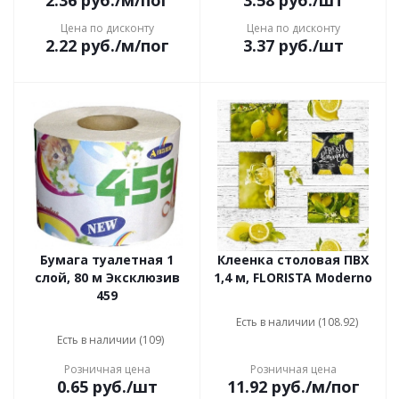
2.36
руб.
/м/пог
3.58
руб.
/шт
Цена по дисконту
Цена по дисконту
2.22
руб.
/м/пог
3.37
руб.
/шт
Бумага туалетная 1
Клеенка столовая ПВХ
слой, 80 м Эксклюзив
1,4 м, FLORISTA Moderno
459
Есть в наличии (108.92)
Есть в наличии (109)
Розничная цена
Розничная цена
0.65
руб.
/шт
11.92
руб.
/м/пог