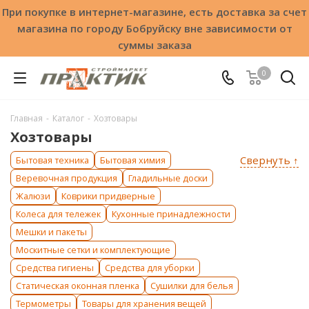
При покупке в интернет-магазине, есть доставка за счет
магазина по городу Бобруйску вне зависимости от
суммы заказа
0
Главная
-
Каталог
-
Хозтовары
Хозтовары
Свернуть ↑
Бытовая техника
Бытовая химия
Веревочная продукция
Гладильные доски
Жалюзи
Коврики придверные
Колеса для тележек
Кухонные принадлежности
Мешки и пакеты
Москитные сетки и комплектующие
Средства гигиены
Средства для уборки
Статическая оконная пленка
Сушилки для белья
Термометры
Товары для хранения вещей