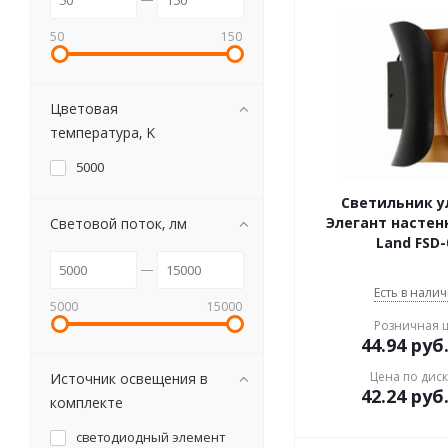
50
150
Цветовая
температура, K
5000
Светильник 
Элегант настен
Световой поток, лм
Land FSD-
Есть в налич
5000
15000
Розничная 
44.94
руб
Цена по дис
Источник освещения в
42.24
руб
комплекте
светодиодный элемент