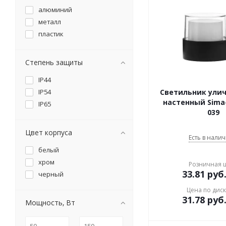
алюминий
металл
пластик
Степень защиты
IP44
IP54
Светильник ули
настенный Sima-
IP65
039
Цвет корпуса
Есть в налич
белый
хром
Розничная 
33.81
руб
черный
Цена по дис
31.78
руб
Мощность, Вт