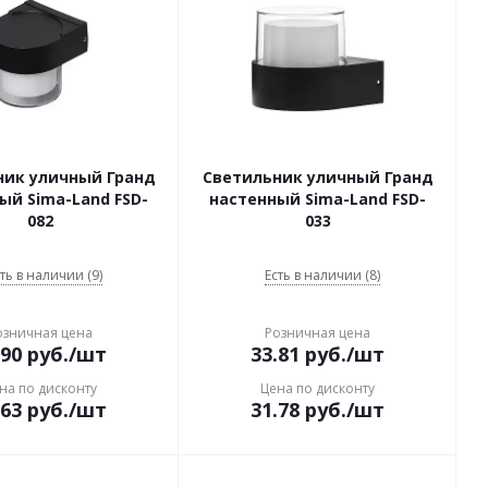
ник уличный Гранд
Светильник уличный Гранд
ый Sima-Land FSD-
настенный Sima-Land FSD-
082
033
ть в наличии (9)
Есть в наличии (8)
озничная цена
Розничная цена
.90
руб.
/шт
33.81
руб.
/шт
на по дисконту
Цена по дисконту
.63
руб.
/шт
31.78
руб.
/шт