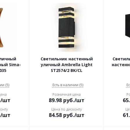
уличный
Светильник настенный
Светил
ный Sima-
уличный Ambrella Light
настенн
035
ST2574/2 BK/CL
ии (5)
Есть в наличии (5)
Ес
цена
Розничная цена
Р
.
/шт
89.98
руб.
/шт
65
конту
Цена по дисконту
Це
.
/шт
84.58
руб.
/шт
61