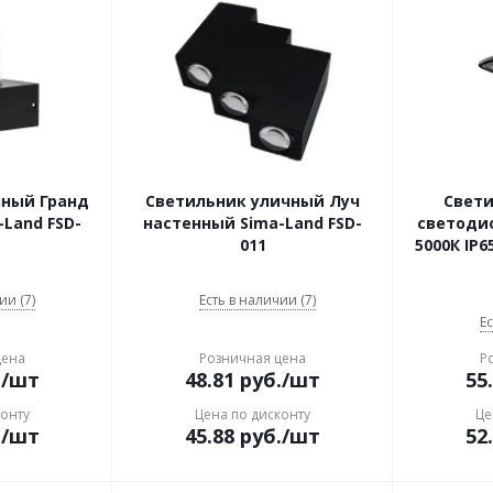
чный Гранд
Светильник уличный Луч
Свет
Land FSD-
настенный Sima-Land FSD-
светоди
011
5000К IP6
ии (7)
Есть в наличии (7)
Ес
цена
Розничная цена
Р
.
/шт
48.81
руб.
/шт
55
конту
Цена по дисконту
Це
.
/шт
45.88
руб.
/шт
52