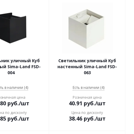
ьник уличный Куб
Светильник уличный Куб
ый Sima-Land FSD-
настенный Sima-Land FSD-
004
063
ть в наличии (4)
Есть в наличии (4)
озничная цена
Розничная цена
.80
руб.
/шт
40.91
руб.
/шт
на по дисконту
Цена по дисконту
.85
руб.
/шт
38.46
руб.
/шт