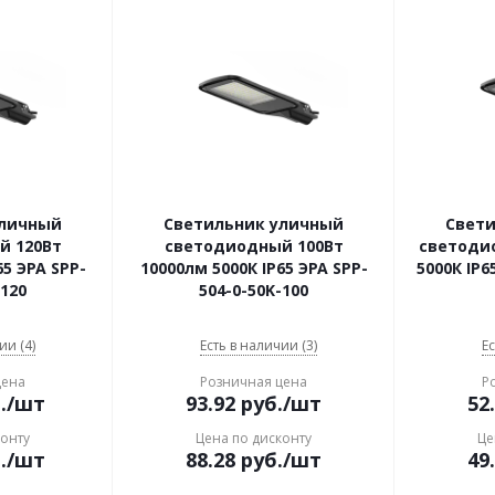
уличный
Светильник уличный
Свет
й 120Вт
светодиодный 100Вт
светоди
65 ЭРА SPP-
10000лм 5000К IP65 ЭРА SPP-
5000К IP6
-120
504-0-50K-100
ии (4)
Есть в наличии (3)
Ес
цена
Розничная цена
Р
.
/шт
93.92
руб.
/шт
52
конту
Цена по дисконту
Це
.
/шт
88.28
руб.
/шт
49