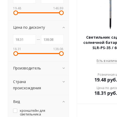
19.48
146.89
Цена по дисконту
Светильник са
солнечной бата
SLR-PS-35 / 6
18.31
138.08
Есть в наличи
Производитель
Розничная 
19.48
руб
Страна
происхождения
Цена по дис
18.31
руб
Вид
кронштейн для
светильника