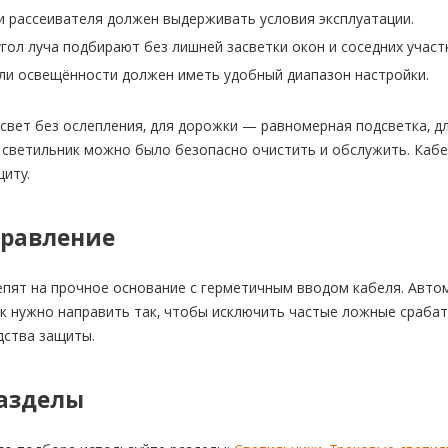
и рассеивателя должен выдерживать условия эксплуатации.
гол луча подбирают без лишней засветки окон и соседних участ
ли освещённости должен иметь удобный диапазон настройки.
 свет без ослепления, для дорожки — равномерная подсветка, 
 светильник можно было безопасно очистить и обслужить. Каб
иту.
правление
пят на прочное основание с герметичным вводом кабеля. Автом
ик нужно направить так, чтобы исключить частые ложные сраба
дства защиты.
азделы