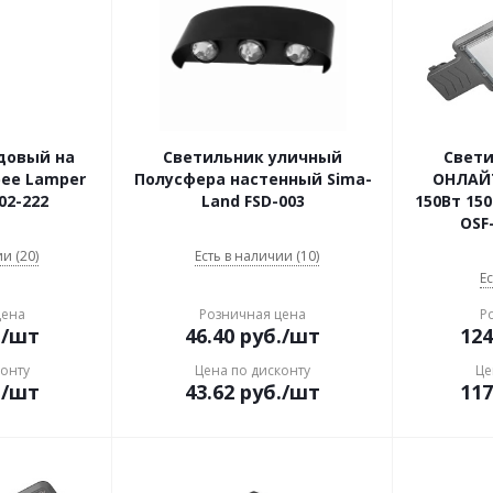
довый на
Светильник уличный
Свет
рее Lamper
Полусфера настенный Sima-
ОНЛАЙ
02-222
Land FSD-003
150Вт 150
OSF
и (20)
Есть в наличии (10)
Ес
цена
Розничная цена
Р
.
/шт
46.40
руб.
/шт
124
конту
Цена по дисконту
Це
.
/шт
43.62
руб.
/шт
117