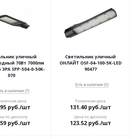
ильник уличный
Светильник уличный
одный 70Вт 7000лм
ОНЛАЙТ OSF-04-100-5K-LED
5 ЭРА SPP-504-0-50K-
90477
070
Есть в наличии (5)
ть в наличии (7)
озничная цена
Розничная цена
.95
руб.
/шт
131.40
руб.
/шт
на по дисконту
Цена по дисконту
.59
руб.
/шт
123.52
руб.
/шт