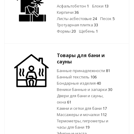
Асфальтобетон
1
Блоки
13
Кирпичи
36
Листы асбестовые
24
Песок
5
Тротуарная плитка
33
Формы
20
Щебень
1
Товары для бани и
сауны
Банные принадлежности
81
Банный текстиль
106
Бондарные изделия
40
Веники банные и запарки
30
Двери для бани и сауны,
окна
61
Камни и сетки для бани
17
Массажеры и мочалки
112
Термометры, гигрометры и
часы для бани
19
Эфирные масла,