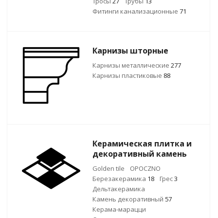
Тросы
27
Трубы
13
Фитинги канализационные
71
Карнизы шторные
Карнизы металлические
277
Карнизы пластиковые
88
Керамическая плитка и
декоративный камень
Golden tile
OPOCZNO
Березакерамика
18
Грес
3
Дельтакерамика
Камень декоративный
57
Керама-марацци