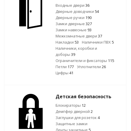
Входные двери
36
Дверные доводчики
54
Дверные ручки
190
Замки дверные
327
Замки навесные
93
Межкомнатные двери
37
Накладки
53
Наличники ПВХ
5
Наличники, коробки и
доборы
39
Ограничители и фиксаторы
115
Петли
177
Уплотнители
26
Цифры
41
Детская безопасность
Блокираторы
12
Демпфер дверной
2
Заглушки для розеток
4
Защитные замки
Ленты защитные
5