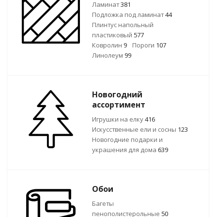
Ламинат
381
Подложка под ламинат
44
Плинтус напольный
пластиковый
577
Ковролин
9
Пороги
107
Линолеум
99
Новогодний
ассортимент
Игрушки на елку
416
Искусственные ели и сосны
123
Новогодние подарки и
украшения для дома
639
Обои
Багеты
пенополистерольные
50