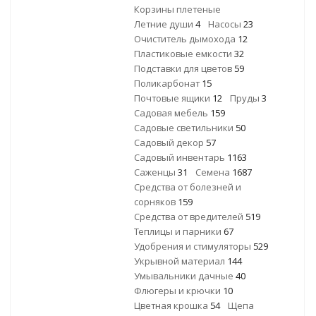
Корзины плетеные
Летние души
4
Насосы
23
Очиститель дымохода
12
Пластиковые емкости
32
Подставки для цветов
59
Поликарбонат
15
Почтовые ящики
12
Пруды
3
Садовая мебель
159
Садовые светильники
50
Садовый декор
57
Садовый инвентарь
1163
Саженцы
31
Семена
1687
Средства от болезней и
сорняков
159
Средства от вредителей
519
Теплицы и парники
67
Удобрения и стимуляторы
529
Укрывной материал
144
Умывальники дачные
40
Флюгеры и крючки
10
Цветная крошка
54
Щепа