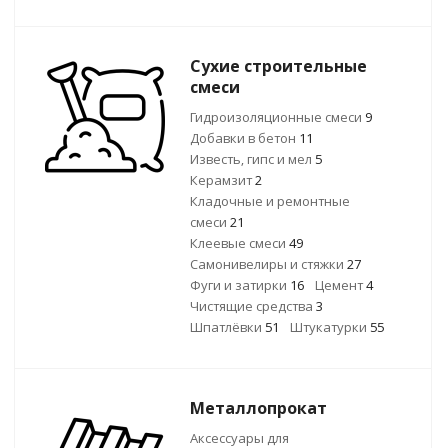
Сухие строительные
смеси
Гидроизоляционные смеси
9
Добавки в бетон
11
Известь, гипс и мел
5
Керамзит
2
Кладочные и ремонтные
смеси
21
Клеевые смеси
49
Самонивелиры и стяжки
27
Фуги и затирки
16
Цемент
4
Чистящие средства
3
Шпатлёвки
51
Штукатурки
55
Металлопрокат
Аксессуары для