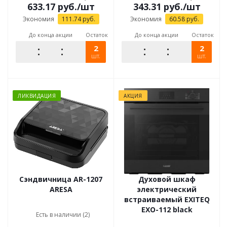
633.17
руб.
/шт
343.31
руб.
/шт
Экономия
111.74
руб.
Экономия
60.58
руб.
До конца акции
Остаток
До конца акции
Остаток
2
2
шт.
шт.
ЛИКВИДАЦИЯ
АКЦИЯ
Сэндвичница AR-1207
Духовой шкаф
ARESA
электрический
встраиваемый EXITEQ
EXO-112 black
Есть в наличии (2)