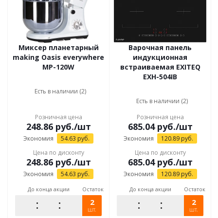
Миксер планетарный
Варочная панель
making Oasis everywhere
индукционная
MP-120W
встраиваемая EXITEQ
EXH-504IB
Есть в наличии (2)
Есть в наличии (2)
Розничная цена
Розничная цена
248.86
руб.
/шт
685.04
руб.
/шт
Экономия
54.63
руб.
Экономия
120.89
руб.
Цена по дисконту
Цена по дисконту
248.86
руб.
/шт
685.04
руб.
/шт
Экономия
54.63
руб.
Экономия
120.89
руб.
До конца акции
Остаток
До конца акции
Остаток
2
2
шт.
шт.