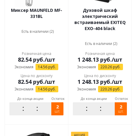
Миксер MAUNFELD MF-
Духовой шкаф
331BL
электрический
встраиваемый EXITEQ
EXO-404 black
Есть в наличии (2)
Есть в наличии (2)
Розничная цена
Розничная цена
82.54
руб.
/шт
1 248.13
руб.
/шт
Экономия
14.56
руб.
Экономия
220.26
руб.
Цена по дисконту
Цена по дисконту
82.54
руб.
/шт
1 248.13
руб.
/шт
Экономия
14.56
руб.
Экономия
220.26
руб.
До конца акции
Остаток
До конца акции
Остаток
2
2
шт.
шт.
АКЦИЯ