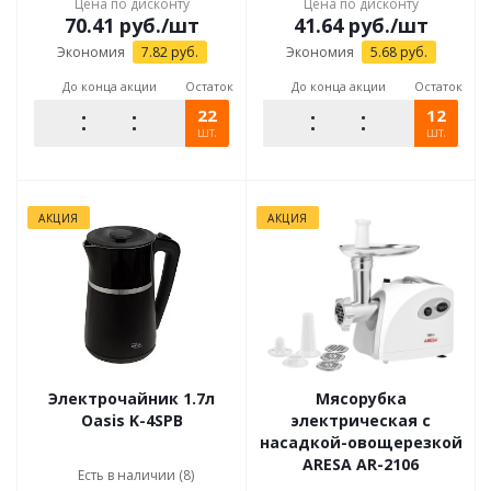
Цена по дисконту
Цена по дисконту
70.41
руб.
/шт
41.64
руб.
/шт
Экономия
7.82
руб.
Экономия
5.68
руб.
До конца акции
Остаток
До конца акции
Остаток
22
12
шт.
шт.
АКЦИЯ
АКЦИЯ
Электрочайник 1.7л
Мясорубка
Oasis K-4SPB
электрическая с
насадкой-овощерезкой
ARESA AR-2106
Есть в наличии (8)