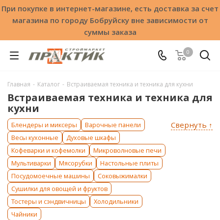
При покупке в интернет-магазине, есть доставка за счет
магазина по городу Бобруйску вне зависимости от
суммы заказа
0
Главная
-
Каталог
-
Встраиваемая техника и техника для кухни
Встраиваемая техника и техника для
кухни
Свернуть ↑
Блендеры и миксеры
Варочные панели
Весы кухонные
Духовые шкафы
Кофеварки и кофемолки
Микроволновые печи
Мультиварки
Мясорубки
Настольные плиты
Посудомоечные машины
Соковыжималки
Сушилки для овощей и фруктов
Тостеры и сэндвичницы
Холодильники
Чайники