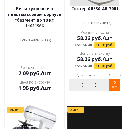
Весы кухонные в
Тостер ARESA AR-3001
пластмассовом корпусе
"безмен" до 10 кг,
Есть в наличии (2)
11031966
Розничная цена
58.26
руб.
/шт
Есть в наличии (3)
Экономия
10.28
руб.
Цена по дисконту
58.26
руб.
/шт
Экономия
10.28
руб.
Розничная цена
2.09
руб.
/шт
До конца акции
Остаток
Цена по дисконту
2
1.96
руб.
/шт
шт.
АКЦИЯ
АКЦИЯ