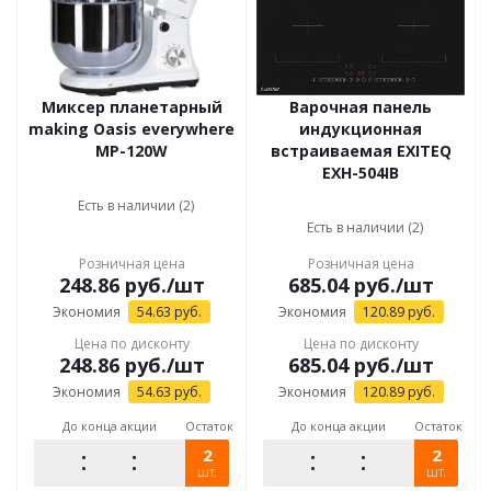
Миксер планетарный
Варочная панель
making Oasis everywhere
индукционная
MP-120W
встраиваемая EXITEQ
EXH-504IB
Есть в наличии (2)
Есть в наличии (2)
Розничная цена
Розничная цена
248.86
руб.
/шт
685.04
руб.
/шт
Экономия
54.63
руб.
Экономия
120.89
руб.
Цена по дисконту
Цена по дисконту
248.86
руб.
/шт
685.04
руб.
/шт
Экономия
54.63
руб.
Экономия
120.89
руб.
До конца акции
Остаток
До конца акции
Остаток
2
2
шт.
шт.