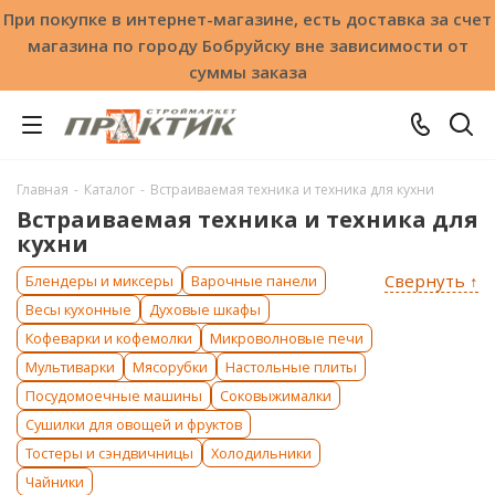
При покупке в интернет-магазине, есть доставка за счет
магазина по городу Бобруйску вне зависимости от
суммы заказа
Главная
-
Каталог
-
Встраиваемая техника и техника для кухни
Встраиваемая техника и техника для
кухни
Свернуть ↑
Блендеры и миксеры
Варочные панели
Весы кухонные
Духовые шкафы
Кофеварки и кофемолки
Микроволновые печи
Мультиварки
Мясорубки
Настольные плиты
Посудомоечные машины
Соковыжималки
Сушилки для овощей и фруктов
Тостеры и сэндвичницы
Холодильники
Чайники