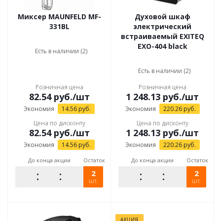
Миксер MAUNFELD MF-
Духовой шкаф
331BL
электрический
встраиваемый EXITEQ
EXO-404 black
Есть в наличии (2)
Есть в наличии (2)
Розничная цена
Розничная цена
82.54
руб.
/шт
1 248.13
руб.
/шт
Экономия
14.56
руб.
Экономия
220.26
руб.
Цена по дисконту
Цена по дисконту
82.54
руб.
/шт
1 248.13
руб.
/шт
Экономия
14.56
руб.
Экономия
220.26
руб.
До конца акции
Остаток
До конца акции
Остаток
2
2
шт.
шт.
АКЦИЯ