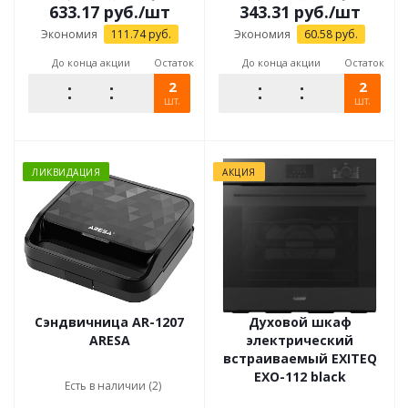
633.17
руб.
/шт
343.31
руб.
/шт
Экономия
111.74
руб.
Экономия
60.58
руб.
До конца акции
Остаток
До конца акции
Остаток
2
2
шт.
шт.
ЛИКВИДАЦИЯ
АКЦИЯ
Сэндвичница AR-1207
Духовой шкаф
ARESA
электрический
встраиваемый EXITEQ
EXO-112 black
Есть в наличии (2)