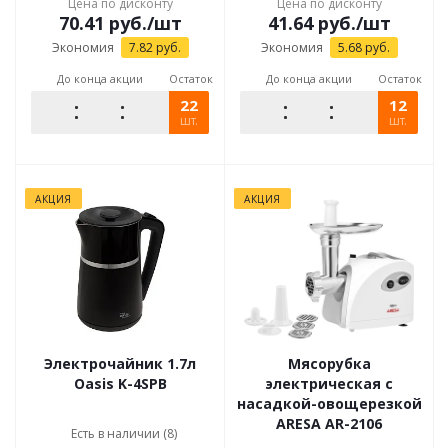
Цена по дисконту
Цена по дисконту
70.41
руб.
/шт
41.64
руб.
/шт
Экономия
7.82
руб.
Экономия
5.68
руб.
До конца акции
Остаток
До конца акции
Остаток
22
12
шт.
шт.
АКЦИЯ
АКЦИЯ
Электрочайник 1.7л
Мясорубка
Oasis K-4SPB
электрическая с
насадкой-овощерезкой
ARESA AR-2106
Есть в наличии (8)