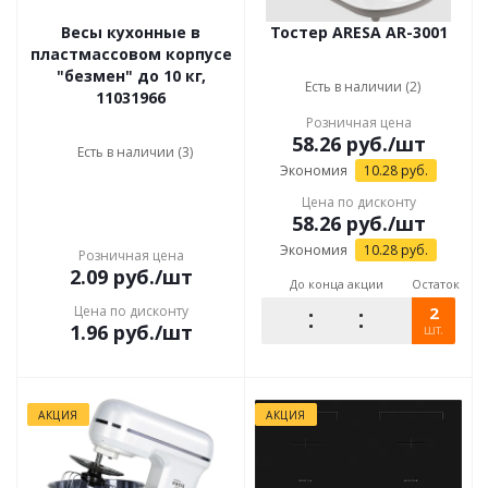
Весы кухонные в
Тостер ARESA AR-3001
пластмассовом корпусе
"безмен" до 10 кг,
Есть в наличии (2)
11031966
Розничная цена
58.26
руб.
/шт
Есть в наличии (3)
Экономия
10.28
руб.
Цена по дисконту
58.26
руб.
/шт
Экономия
10.28
руб.
Розничная цена
2.09
руб.
/шт
До конца акции
Остаток
Цена по дисконту
2
1.96
руб.
/шт
шт.
АКЦИЯ
АКЦИЯ