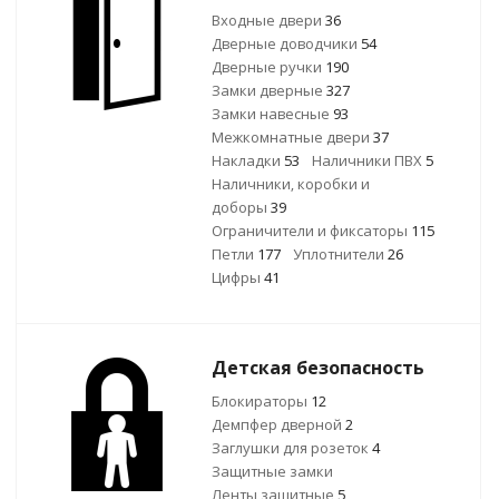
Входные двери
36
Дверные доводчики
54
Дверные ручки
190
Замки дверные
327
Замки навесные
93
Межкомнатные двери
37
Накладки
53
Наличники ПВХ
5
Наличники, коробки и
доборы
39
Ограничители и фиксаторы
115
Петли
177
Уплотнители
26
Цифры
41
Детская безопасность
Блокираторы
12
Демпфер дверной
2
Заглушки для розеток
4
Защитные замки
Ленты защитные
5