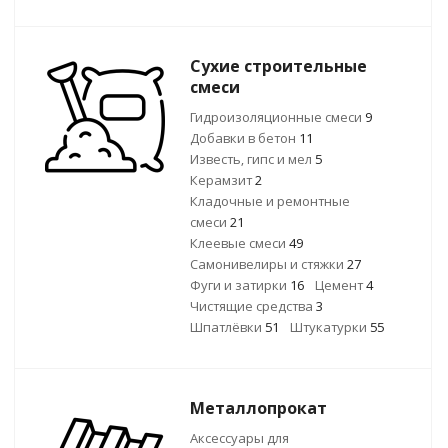
Сухие строительные
смеси
Гидроизоляционные смеси
9
Добавки в бетон
11
Известь, гипс и мел
5
Керамзит
2
Кладочные и ремонтные
смеси
21
Клеевые смеси
49
Самонивелиры и стяжки
27
Фуги и затирки
16
Цемент
4
Чистящие средства
3
Шпатлёвки
51
Штукатурки
55
Металлопрокат
Аксессуары для