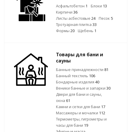
Асфальтобетон
1
Блоки
13
Кирпичи
36
Листы асбестовые
24
Песок
5
Тротуарная плитка
33
Формы
20
Щебень
1
Товары для бани и
сауны
Банные принадлежности
81
Банный текстиль
106
Бондарные изделия
40
Веники банные и запарки
30
Двери для бани и сауны,
окна
61
Камни и сетки для бани
17
Массажеры и мочалки
112
Термометры, гигрометры и
часы для бани
19
Эфирные масла,