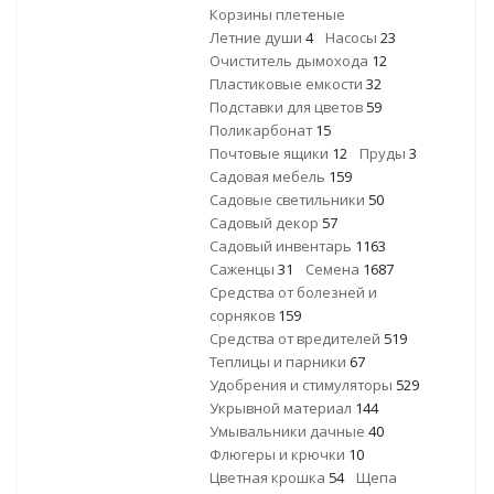
Корзины плетеные
Летние души
4
Насосы
23
Очиститель дымохода
12
Пластиковые емкости
32
Подставки для цветов
59
Поликарбонат
15
Почтовые ящики
12
Пруды
3
Садовая мебель
159
Садовые светильники
50
Садовый декор
57
Садовый инвентарь
1163
Саженцы
31
Семена
1687
Средства от болезней и
сорняков
159
Средства от вредителей
519
Теплицы и парники
67
Удобрения и стимуляторы
529
Укрывной материал
144
Умывальники дачные
40
Флюгеры и крючки
10
Цветная крошка
54
Щепа