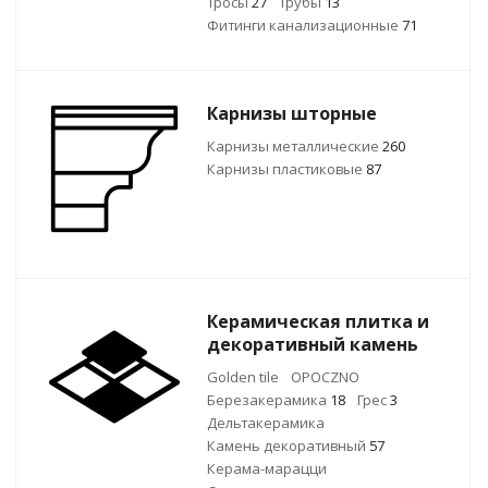
Тросы
27
Трубы
13
Фитинги канализационные
71
Карнизы шторные
Карнизы металлические
260
Карнизы пластиковые
87
Керамическая плитка и
декоративный камень
Golden tile
OPOCZNO
Березакерамика
18
Грес
3
Дельтакерамика
Камень декоративный
57
Керама-марацци