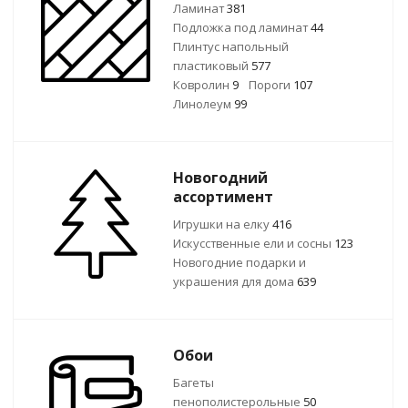
Ламинат
381
Подложка под ламинат
44
Плинтус напольный
пластиковый
577
Ковролин
9
Пороги
107
Линолеум
99
Новогодний
ассортимент
Игрушки на елку
416
Искусственные ели и сосны
123
Новогодние подарки и
украшения для дома
639
Обои
Багеты
пенополистерольные
50