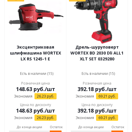
Эксцентриковая
Дрель-шуруповерт
шлифмашина WORTEX
WORTEX BD 2030 Dli ALL1
LX RS 1245-1 E
XLT SET 0329280
Есть в наличии (15)
Есть в наличии (15)
Розничная цена
Розничная цена
148.63
руб.
/шт
392.18
руб.
/шт
Экономия
26.23
руб.
Экономия
69.21
руб.
Цена по дисконту
Цена по дисконту
148.63
руб.
/шт
392.18
руб.
/шт
Экономия
26.23
руб.
Экономия
69.21
руб.
До конца акции
Остаток
До конца акции
Остаток