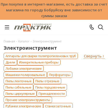
При покупке в интернет-магазине, есть доставка за счет
магазина по городу Бобруйску вне зависимости от
суммы заказа
Главная
-
Каталог
-
Электроинструмент
Электроинструмент
Свернуть ↑
Аппараты для сварки полипропиленовых труб
Дрели
Измерительные приборы
Лобзики электрические
Машинки полировальные
Перфораторы
Пилы ленточные
Пилы отрезные
Пилы сабельные
Пилы торцовочные
Пилы циркулярные
Принадлежности
Прочие электроинструменты
Рубанки электрические
Станки заточные