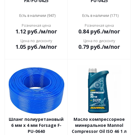
PA-PU-0425
PU-0425
Есть в наличии (947)
Есть в наличии (171)
Розничная цена
Розничная цена
1.12
руб.
/м/пог
0.84
руб.
/м/пог
Цена по дисконту
Цена по дисконту
1.05
руб.
/м/пог
0.79
руб.
/м/пог
Шланг полиуретановый
Масло компрессорное
6 мм x 4 мм Forsage F-
минеральное Mannol
PU-0640
Compressor Oil ISO 46 1 л