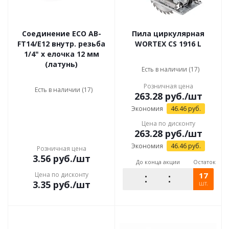
Соединение ECO AB-
Пила циркулярная
FT14/E12 внутр. резьба
WORTEX CS 1916 L
1/4" х елочка 12 мм
(латунь)
Есть в наличии (17)
Розничная цена
Есть в наличии (17)
263.28
руб.
/шт
Экономия
46.46
руб.
Цена по дисконту
263.28
руб.
/шт
Экономия
46.46
руб.
Розничная цена
3.56
руб.
/шт
До конца акции
Остаток
Цена по дисконту
17
3.35
руб.
/шт
шт.