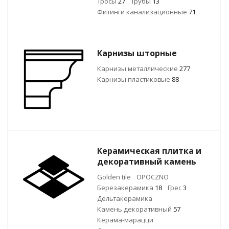
Тросы
27
Трубы
13
Фитинги канализационные
71
Карнизы шторные
Карнизы металлические
277
Карнизы пластиковые
88
Керамическая плитка и
декоративный камень
Golden tile
OPOCZNO
Березакерамика
18
Грес
3
Дельтакерамика
Камень декоративный
57
Керама-марацци