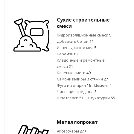
Сухие строительные
смеси
Гидроизоляционные смеси
9
Добавки в бетон
11
Известь, гипс и мел
5
Керамзит
2
Кладочные и ремонтные
смеси
21
Клеевые смеси
49
Самонивелиры и стяжки
27
Фуги и затирки
16
Цемент
4
Чистящие средства
3
Шпатлёвки
51
Штукатурки
55
Металлопрокат
Аксессуары для