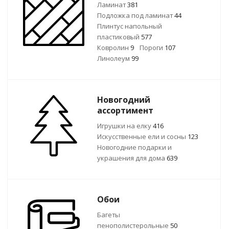
Ламинат
381
Подложка под ламинат
44
Плинтус напольный
пластиковый
577
Ковролин
9
Пороги
107
Линолеум
99
Новогодний
ассортимент
Игрушки на елку
416
Искусственные ели и сосны
123
Новогодние подарки и
украшения для дома
639
Обои
Багеты
пенополистерольные
50