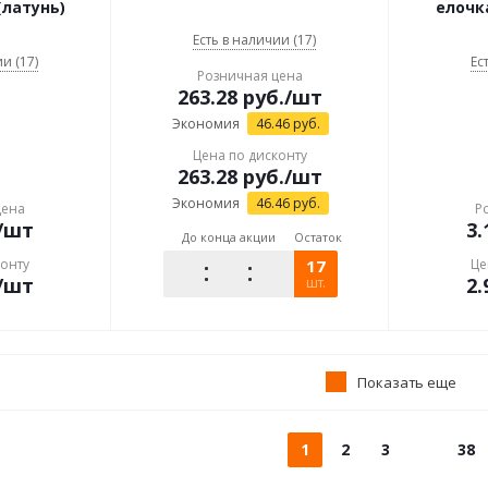
(латунь)
елочк
Есть в наличии (17)
и (17)
Ес
Розничная цена
263.28
руб.
/шт
Экономия
46.46
руб.
Цена по дисконту
263.28
руб.
/шт
Экономия
46.46
руб.
цена
Р
/шт
3.
До конца акции
Остаток
конту
17
Це
/шт
2.
шт.
Показать еще
1
2
3
38