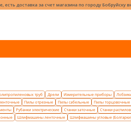
е, есть доставка за счет магазина по городу Бобруйску 
полипропиленовых труб
Дрели
Измерительные приборы
Лобзики
ленточные
Пилы отрезные
Пилы сабельные
Пилы торцовочные
ументы
Рубанки электрические
Станки заточные
Станки распило
ионные
Шлифмашины ленточные
Шлифмашины угловые (Болгарки