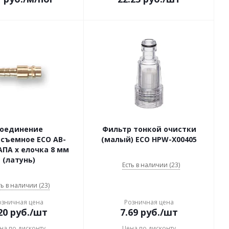
оединение
Фильтр тонкой очистки
съемное ECO AB-
(малый) ECO HPW-X00405
АПА х елочка 8 мм
(латунь)
Есть в наличии (23)
ть в наличии (23)
озничная цена
Розничная цена
20
руб.
/шт
7.69
руб.
/шт
на по дисконту
Цена по дисконту