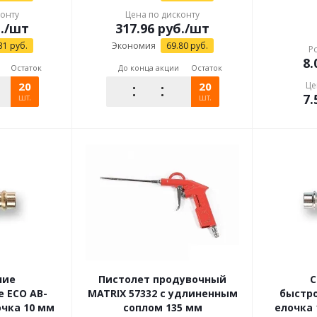
конту
Цена по дисконту
.
/шт
317.96
руб.
/шт
31
руб.
Экономия
69.80
руб.
Р
8.
Остаток
До конца акции
Остаток
20
20
Це
7.
шт.
шт.
ние
Пистолет продувочный
С
 ECO AB-
MATRIX 57332 с удлиненным
быстр
очка 10 мм
соплом 135 мм
елочка 