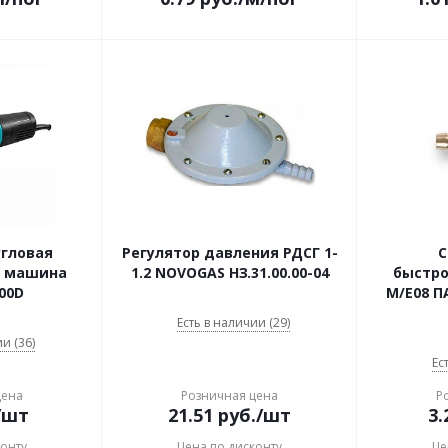
угловая
Регулятор давления РДСГ 1-
С
 машина
1.2 NOVOGAS НЗ.31.00.00-04
быстро
00D
M/E08 П
Есть в наличии (29)
и (36)
Ес
цена
Розничная цена
Р
/шт
21.51
руб.
/шт
3.
конту
Цена по дисконту
Це