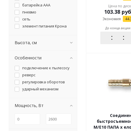
зарядное устройство
батарейка ААА
Цена по дис
клеевой пистолет
103.38
руб
пневмо
ключ для патрона
сеть
Экономия
44.
кожух вытяжной для
элемент питания Крона
УШМ
До конца акции
краскопульт
лобзик
Высота, см
лубрикатор
манометр для
компрессора
Особенности
масло компрессорное
подключение к пылесосу
маслораспылитель
реверс
мультифункциональный
инструмент (реноватор)
регулировка оборотов
муфта быстросъемная
ударный механизм
набор аксессуаров для
гравера
набор аксессуаров для
Мощность, Вт
термовоздуходувки
набор инструмента
Соедине
набор
быстросъемное
пневмоинструмента
M/E10 ПАПА х ел
наконечник