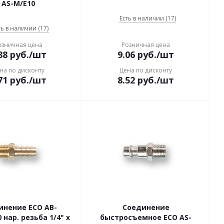
AS-M/E10
Есть в наличии (17)
ть в наличии (17)
озничная цена
Розничная цена
88
руб.
/шт
9.06
руб.
/шт
на по дисконту
Цена по дисконту
71
руб.
/шт
8.52
руб.
/шт
инение ECO AB-
Соединение
 нар. резьба 1/4" х
быстросъемное ECO AS-