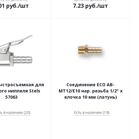
01
руб.
/шт
7.23
руб.
/шт
ыстросъемная для
Соединение ECO AB-
ого ниппеля Stels
MT12/E10 нар. резьба 1/2" х
57063
елочка 10 мм (латунь)
ть в наличии (20)
Есть в наличии (19)