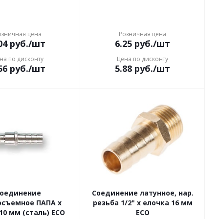
озничная цена
Розничная цена
04
руб.
/шт
6.25
руб.
/шт
на по дисконту
Цена по дисконту
56
руб.
/шт
5.88
руб.
/шт
оединение
Соединение латунное, нар.
осъемное ПАПА х
резьба 1/2" x елочка 16 мм
10 мм (сталь) ECO
ECO