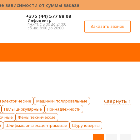
вне зависимости от суммы заказа
+375 (44) 577 88 08
Инфоцентр
пн.-пт. с 8:00 до 21:00
Заказать звонок
сб.-вс. 8:00 до 20:00
Свернуть ↑
 электрические
Машинки полировальные
Пилы циркулярные
Принадлежности
вочные
Фены технические
)
Шлифмашины эксцентриковые
Шуруповерты