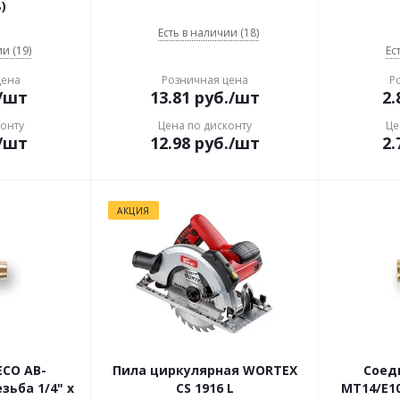
)
Есть в наличии (18)
и (19)
Ес
цена
Розничная цена
Р
/шт
13.81
руб.
/шт
2.
конту
Цена по дисконту
Це
/шт
12.98
руб.
/шт
2.
АКЦИЯ
ECO AB-
Пила циркулярная WORTEX
Соед
езьба 1/4" х
CS 1916 L
MT14/E10