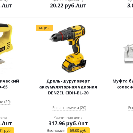
.
/шт
20.22
руб.
/шт
3.
АКЦИЯ
рический
Дрель-шуруповерт
Муфта б
D-65
аккумуляторная ударная
колесн
DENZEL CIDH-BL-20
и (20)
Есть в наличии (20)
Ес
цена
Розничная цена
.
/шт
317.96
руб.
/шт
31
руб.
Экономия
69.80
руб.