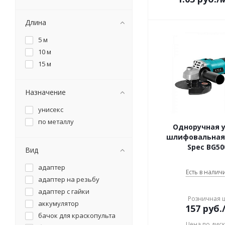
Длина
5 м
10 м
15 м
Назначение
унисекс
по металлу
Одноручная 
шлифовальная
Spec BG50
Вид
адаптер
Есть в наличи
адаптер на резьбу
адаптер с гайки
Розничная 
аккумулятор
157
руб.
бачок для краскопульта
Цена по дис