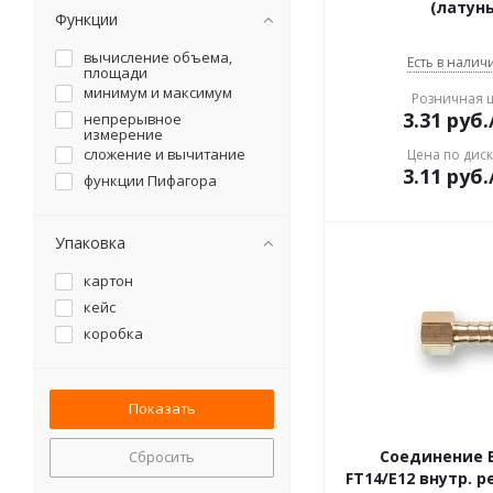
(латунь
насадка ленточно-
Функции
шлифовальная для УШМ
насадка-кусторез для
вычисление объема,
Есть в наличи
УШМ
площади
насадка-плиткорез для
минимум и максимум
Розничная 
УШМ
3.31
руб.
непрерывное
насадка-распылитель
измерение
насадка-сабельная пила
сложение и вычитание
Цена по дис
для дрелей
3.11
руб.
функции Пифагора
нивелир лазерный
ниппель
ножницы
Упаковка
основание для фрезера
картон
отбойный молоток
кейс
патрон
коробка
паяльник
паяльник для
пластиковых труб
пеногенератор для
мойки высокого
давления
перфоратор
Соединение 
Сбросить
FT14/E12 внутр. р
пила дисковая