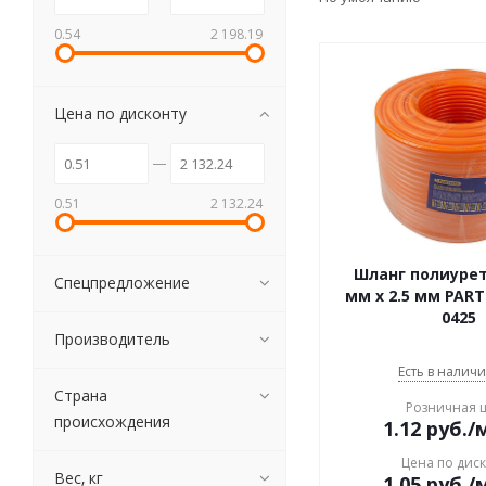
0.54
2 198.19
Цена по дисконту
0.51
2 132.24
Шланг полиуре
Спецпредложение
мм x 2.5 мм PART
0425
Производитель
Есть в наличи
Страна
Розничная 
происхождения
1.12
руб.
/
Цена по дис
Вес, кг
1.05
руб.
/