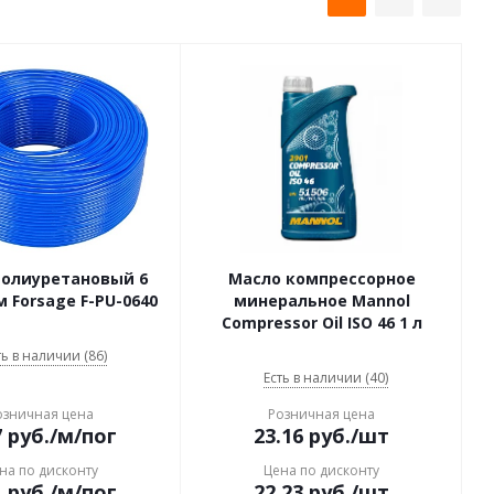
полиуретановый 6
Масло компрессорное
м Forsage F-PU-0640
минеральное Mannol
Compressor Oil ISO 46 1 л
ть в наличии (86)
Есть в наличии (40)
озничная цена
Розничная цена
7
руб.
/м/пог
23.16
руб.
/шт
на по дисконту
Цена по дисконту
1
руб.
/м/пог
22.23
руб.
/шт