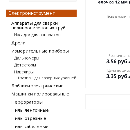
(циркулярная)
елочка 12 мм 
пила ленточная
Электроинструмент
пила отрезная по
металлу
Есть в наличи
пила сабельная
Аппараты для сварки
полипропиленовых труб
пила торцовочная
Насадки для аппаратов
пистолет
гвоздезабивной
Дрели
пистолет для
антикоррозионных
Измерительные приборы
покрытий
Розничная 
Дальномеры
пистолет для мойки
3.56
руб.
высокого давления
Детекторы
пистолет для подкачки
Цена по дис
Нивелиры
шин
3.35
руб.
пистолет моечный
Штативы для лазерных уровней
пневматический
Лобзики электрические
пистолет
пневматический для
Машинки полировальные
заполнения пустот
пистолет
Перфораторы
пневматический
пескоструйный
Пилы ленточные
пистолет продувочный
Пилы отрезные
пистолет скобозабивной
Пилы сабельные
пистолет