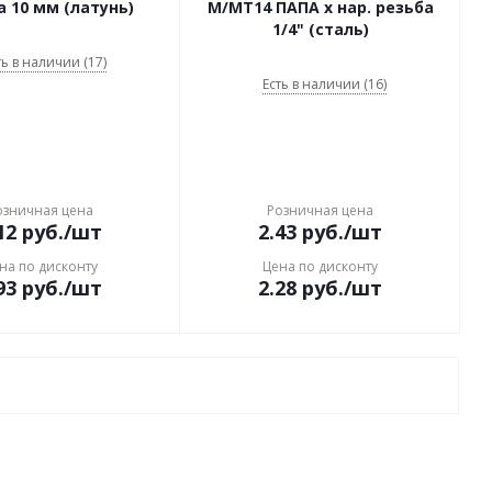
а 10 мм (латунь)
M/MT14 ПАПА х нар. резьба
1/4" (сталь)
ть в наличии (17)
Есть в наличии (16)
озничная цена
Розничная цена
12
руб.
/шт
2.43
руб.
/шт
на по дисконту
Цена по дисконту
93
руб.
/шт
2.28
руб.
/шт