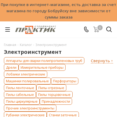
При покупке в интернет-магазине, есть доставка за счет
магазина по городу Бобруйску вне зависимости от
суммы заказа
0
Главная
-
Каталог
-
Электроинструмент
Электроинструмент
Свернуть ↑
Аппараты для сварки полипропиленовых труб
Дрели
Измерительные приборы
Лобзики электрические
Машинки полировальные
Перфораторы
Пилы ленточные
Пилы отрезные
Пилы сабельные
Пилы торцовочные
Пилы циркулярные
Принадлежности
Прочие электроинструменты
Рубанки электрические
Станки заточные