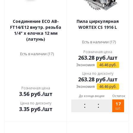
Соединение ECO AB-
Пила циркулярная
FT14/E12 внутр. резьба
WORTEX CS 1916 L
1/4" х елочка 12 мм
(латунь)
Есть в наличии (17)
Розничная цена
Есть в наличии (17)
263.28
руб.
/шт
Экономия
46.46
руб.
Цена по дисконту
263.28
руб.
/шт
Экономия
46.46
руб.
Розничная цена
3.56
руб.
/шт
До конца акции
Остаток
Цена по дисконту
17
3.35
руб.
/шт
шт.