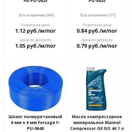
PA-PU-0425
PU-0425
Есть в наличии (947)
Есть в наличии (171)
Розничная цена
Розничная цена
1.12
руб.
/м/пог
0.84
руб.
/м/пог
Цена по дисконту
Цена по дисконту
1.05
руб.
/м/пог
0.79
руб.
/м/пог
Шланг полиуретановый
Масло компрессорное
6 мм x 4 мм Forsage F-
минеральное Mannol
PU-0640
Compressor Oil ISO 46 1 л