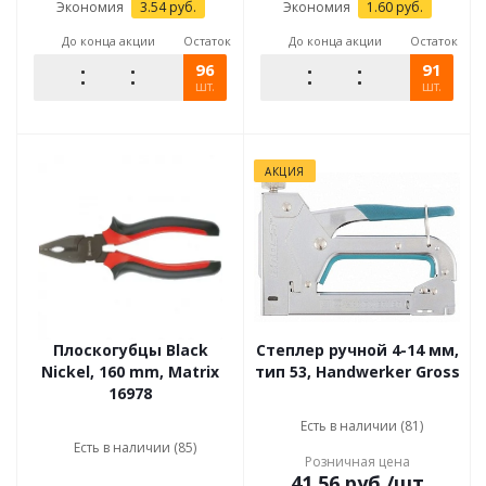
Экономия
3.54
руб.
Экономия
1.60
руб.
До конца акции
Остаток
До конца акции
Остаток
96
91
шт.
шт.
АКЦИЯ
Плоскогубцы Black
Степлер ручной 4-14 мм,
Nickel, 160 mm, Matrix
тип 53, Handwerker Gross
16978
Есть в наличии (81)
Есть в наличии (85)
Розничная цена
41.56
руб.
/шт