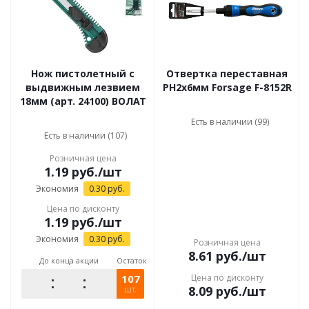
Нож пистолетный с
Отвертка переставная
выдвижным лезвием
PH2х6мм Forsage F-8152R
18мм (арт. 24100) ВОЛАТ
Есть в наличии (99)
Есть в наличии (107)
Розничная цена
1.19
руб.
/шт
Экономия
0.30
руб.
Цена по дисконту
1.19
руб.
/шт
Экономия
0.30
руб.
Розничная цена
8.61
руб.
/шт
До конца акции
Остаток
107
Цена по дисконту
8.09
руб.
/шт
шт.