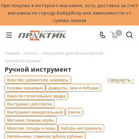
При покупке в интернет-магазине, есть доставка за счет
магазина по городу Бобруйску вне зависимости от
суммы заказа
0
Главная
-
Каталог
-
Инструмент ручной и малярный
-
Ручной инcтрумент
Ручной инcтрумент
Свернуть ↑
Воротки, удлинители, шарниры
Головки торцевые
Домкраты, тали и лебедки
Емкости строительные, ведра
Инструмент для плитки
Инструмент измерительный
Ключи
Метчики, плашки, клупы
Молотки, топоры и ломы
Наборы инструмента
Напильники, стамески, зубила, рубанки