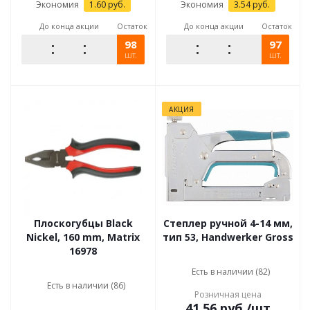
Экономия
1.60
руб.
Экономия
3.54
руб.
До конца акции
Остаток
До конца акции
Остаток
98
97
шт.
шт.
АКЦИЯ
Плоскогубцы Black
Степлер ручной 4-14 мм,
Nickel, 160 mm, Matrix
тип 53, Handwerker Gross
16978
Есть в наличии (82)
Есть в наличии (86)
Розничная цена
41.56
руб.
/шт