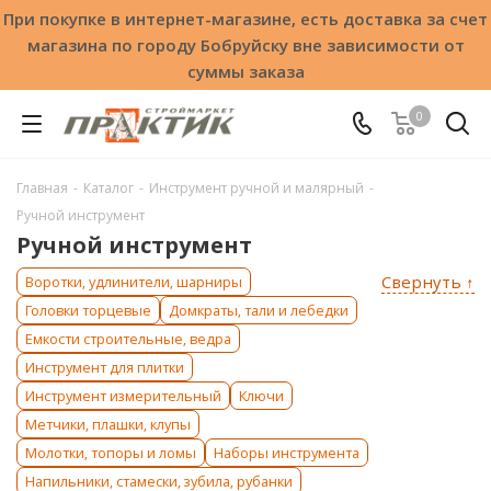
При покупке в интернет-магазине, есть доставка за счет
магазина по городу Бобруйску вне зависимости от
суммы заказа
0
Главная
-
Каталог
-
Инструмент ручной и малярный
-
Ручной инcтрумент
Ручной инcтрумент
Свернуть ↑
Воротки, удлинители, шарниры
Головки торцевые
Домкраты, тали и лебедки
Емкости строительные, ведра
Инструмент для плитки
Инструмент измерительный
Ключи
Метчики, плашки, клупы
Молотки, топоры и ломы
Наборы инструмента
Напильники, стамески, зубила, рубанки