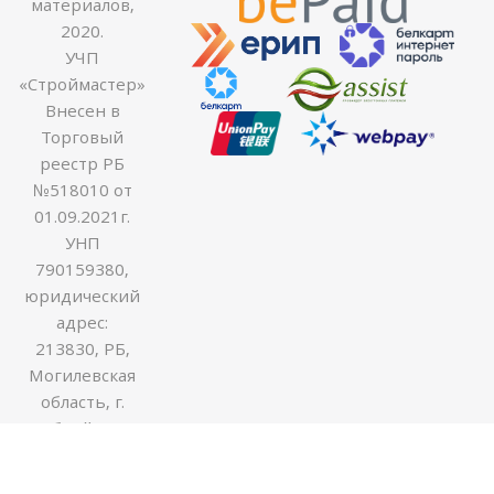
материалов,
2020.
УЧП
«Строймастер»
Внесен в
Торговый
реестр РБ
№518010 от
01.09.2021г.
УНП
790159380,
юридический
адрес:
213830, РБ,
Могилевская
область, г.
Бобруйск ул.
Гоголя 170В,
оф.54