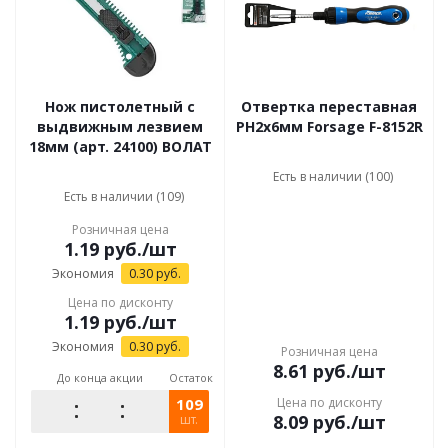
Нож пистолетный с
Отвертка переставная
выдвижным лезвием
PH2х6мм Forsage F-8152R
18мм (арт. 24100) ВОЛАТ
Есть в наличии (100)
Есть в наличии (109)
Розничная цена
1.19
руб.
/шт
Экономия
0.30
руб.
Цена по дисконту
1.19
руб.
/шт
Экономия
0.30
руб.
Розничная цена
8.61
руб.
/шт
До конца акции
Остаток
109
Цена по дисконту
8.09
руб.
/шт
шт.