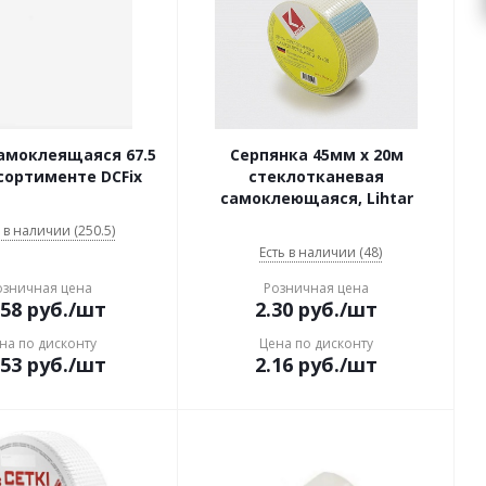
амоклеящаяся 67.5
Серпянка 45мм x 20м
сортименте DCFix
стеклотканевая
самоклеющаяся, Lihtar
 в наличии (250.5)
Есть в наличии (48)
озничная цена
Розничная цена
.58
руб.
/шт
2.30
руб.
/шт
на по дисконту
Цена по дисконту
.53
руб.
/шт
2.16
руб.
/шт