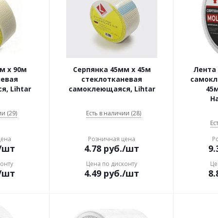
м x 90м
Серпянка 45мм x 45м
Лента
невая
стеклотканевая
самокл
, Lihtar
самоклеющаяся, Lihtar
45м
Н
и (29)
Есть в наличии (28)
Ес
цена
Розничная цена
Р
/шт
4.78
руб.
/шт
9.
конту
Цена по дисконту
Це
/шт
4.49
руб.
/шт
8.