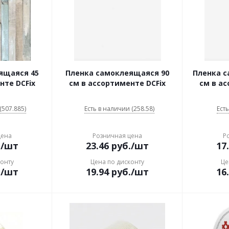
ящаяся 45
Пленка самоклеящаяся 90
Пленка с
нте DCFix
см в ассортименте DCFix
см в ас
(507.885)
Есть в наличии (258.58)
Есть
цена
Розничная цена
Р
.
/шт
23.46
руб.
/шт
17
конту
Цена по дисконту
Це
.
/шт
19.94
руб.
/шт
16