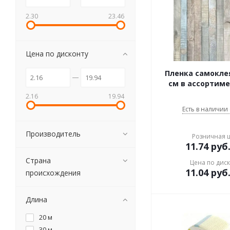
2.30
23.46
Цена по дисконту
Пленка самокле
см в ассортиме
2.16
19.94
Есть в наличии 
Производитель
Розничная 
11.74
руб
Страна
Цена по дис
11.04
руб
происхождения
Длина
20 м
30 м