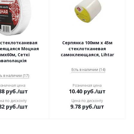
 стеклотканевая
Серпянка 100мм x 45м
еящаяся Моцная
стеклотканевая
мx60м, Сеткi
самоклеющаяся, Lihtar
аваполацкiя
Есть в наличии (14)
ть в наличии (17)
озничная цена
Розничная цена
38
руб.
/шт
10.40
руб.
/шт
на по дисконту
Цена по дисконту
82
руб.
/шт
9.78
руб.
/шт