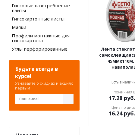
Гипсовые пазогребневые
плиты
Гипсокартонные листы
Маяки
Профили монтажные для
гипсокартона
Углы перфорированные
Лента стекло
самоклеящаяс
45ммx110м, 
Навапола
Будьте всегда в
курсе!
Есть в наличи
Узнавайте о скидках и акциях
первым
Розничная 
17.28
руб
Цена по дис
16.24
руб