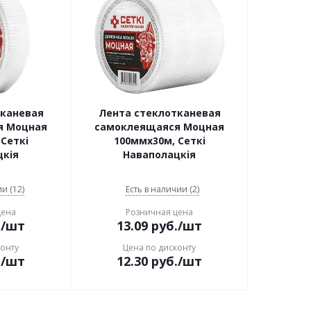
тканевая
Лента стеклотканевая
я Моцная
самоклеящаяся Моцная
Сеткi
100ммx30м, Сеткi
цкiя
Наваполацкiя
и (12)
Есть в наличии (2)
цена
Розничная цена
.
/шт
13.09
руб.
/шт
конту
Цена по дисконту
.
/шт
12.30
руб.
/шт