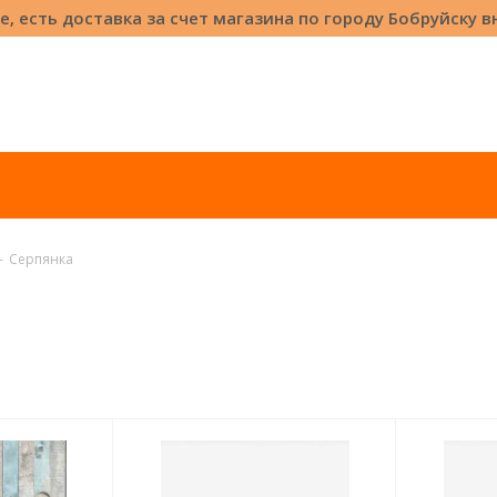
е, есть доставка за счет магазина по городу Бобруйску 
-
Серпянка