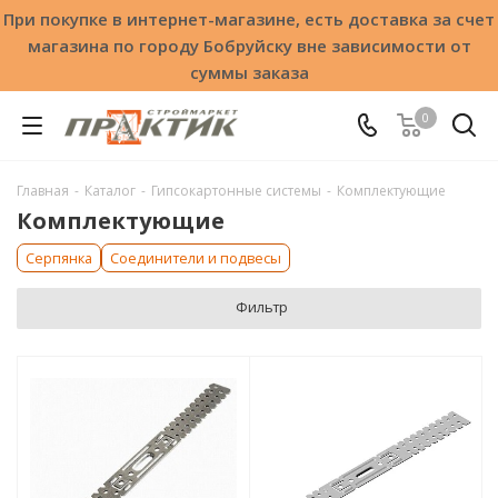
При покупке в интернет-магазине, есть доставка за счет
магазина по городу Бобруйску вне зависимости от
суммы заказа
0
Главная
-
Каталог
-
Гипсокартонные системы
-
Комплектующие
Комплектующие
Серпянка
Соединители и подвесы
Фильтр