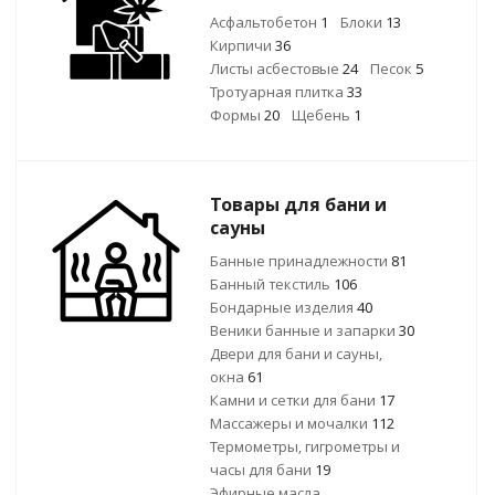
Асфальтобетон
1
Блоки
13
Кирпичи
36
Листы асбестовые
24
Песок
5
Тротуарная плитка
33
Формы
20
Щебень
1
Товары для бани и
сауны
Банные принадлежности
81
Банный текстиль
106
Бондарные изделия
40
Веники банные и запарки
30
Двери для бани и сауны,
окна
61
Камни и сетки для бани
17
Массажеры и мочалки
112
Термометры, гигрометры и
часы для бани
19
Эфирные масла,