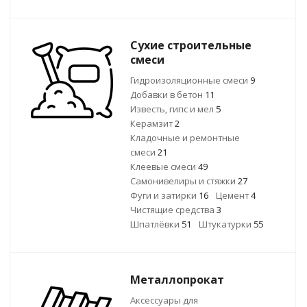
Сухие строительные
смеси
Гидроизоляционные смеси
9
Добавки в бетон
11
Известь, гипс и мел
5
Керамзит
2
Кладочные и ремонтные
смеси
21
Клеевые смеси
49
Самонивелиры и стяжки
27
Фуги и затирки
16
Цемент
4
Чистящие средства
3
Шпатлёвки
51
Штукатурки
55
Металлопрокат
Аксессуары для