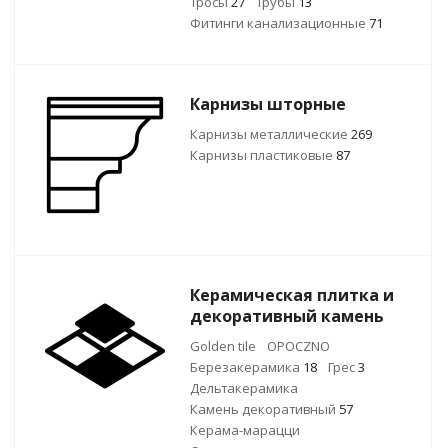
Тросы
27
Трубы
13
Фитинги канализационные
71
Карнизы шторные
Карнизы металлические
269
Карнизы пластиковые
87
Керамическая плитка и
декоративный камень
Golden tile
OPOCZNO
Березакерамика
18
Грес
3
Дельтакерамика
Камень декоративный
57
Керама-марацци