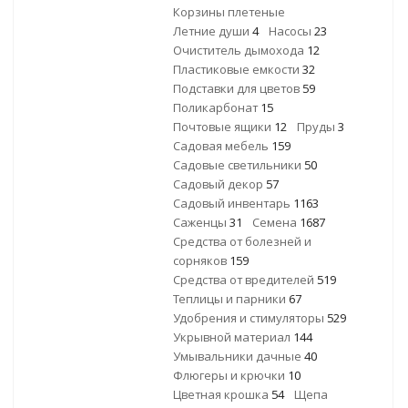
Корзины плетеные
Летние души
4
Насосы
23
Очиститель дымохода
12
Пластиковые емкости
32
Подставки для цветов
59
Поликарбонат
15
Почтовые ящики
12
Пруды
3
Садовая мебель
159
Садовые светильники
50
Садовый декор
57
Садовый инвентарь
1163
Саженцы
31
Семена
1687
Средства от болезней и
сорняков
159
Средства от вредителей
519
Теплицы и парники
67
Удобрения и стимуляторы
529
Укрывной материал
144
Умывальники дачные
40
Флюгеры и крючки
10
Цветная крошка
54
Щепа