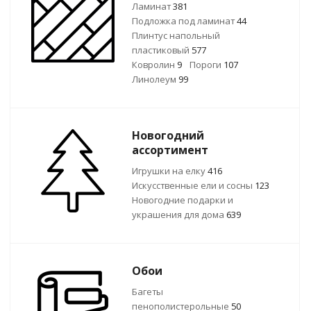
Ламинат
381
Подложка под ламинат
44
Плинтус напольный
пластиковый
577
Ковролин
9
Пороги
107
Линолеум
99
Новогодний
ассортимент
Игрушки на елку
416
Искусственные ели и сосны
123
Новогодние подарки и
украшения для дома
639
Обои
Багеты
пенополистерольные
50