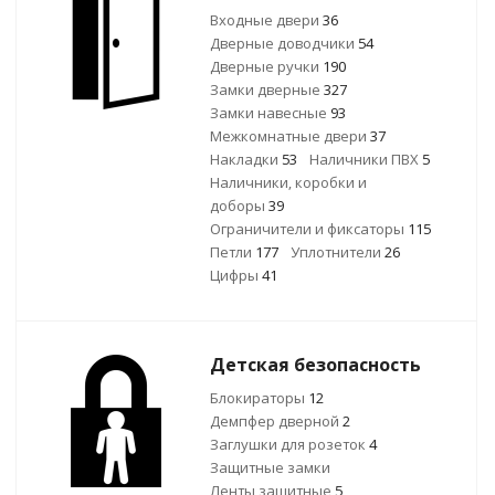
Входные двери
36
Дверные доводчики
54
Дверные ручки
190
Замки дверные
327
Замки навесные
93
Межкомнатные двери
37
Накладки
53
Наличники ПВХ
5
Наличники, коробки и
доборы
39
Ограничители и фиксаторы
115
Петли
177
Уплотнители
26
Цифры
41
Детская безопасность
Блокираторы
12
Демпфер дверной
2
Заглушки для розеток
4
Защитные замки
Ленты защитные
5