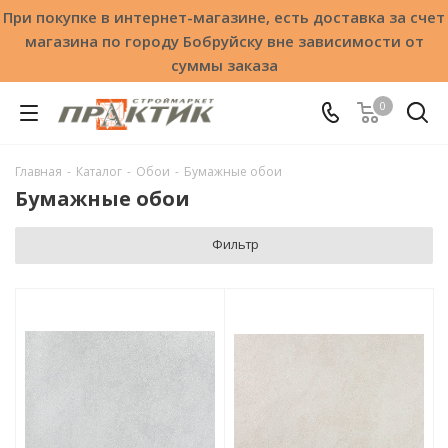
При покупке в интернет-магазине, есть доставка за счет
магазина по городу Бобруйску вне зависимости от
суммы заказа
0
Главная
-
Каталог
-
Обои
-
Бумажные обои
Бумажные обои
Фильтр