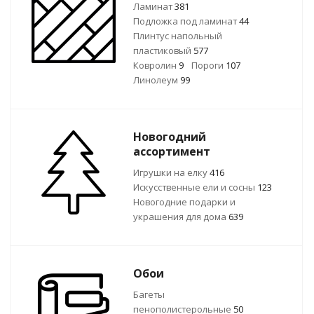
Ламинат
381
Подложка под ламинат
44
Плинтус напольный
пластиковый
577
Ковролин
9
Пороги
107
Линолеум
99
Новогодний
ассортимент
Игрушки на елку
416
Искусственные ели и сосны
123
Новогодние подарки и
украшения для дома
639
Обои
Багеты
пенополистерольные
50