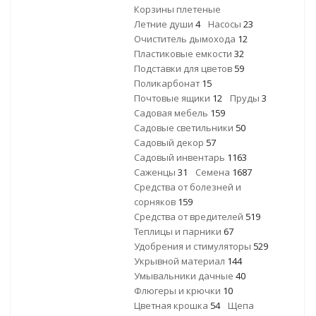
Корзины плетеные
Летние души
4
Насосы
23
Очиститель дымохода
12
Пластиковые емкости
32
Подставки для цветов
59
Поликарбонат
15
Почтовые ящики
12
Пруды
3
Садовая мебель
159
Садовые светильники
50
Садовый декор
57
Садовый инвентарь
1163
Саженцы
31
Семена
1687
Средства от болезней и
сорняков
159
Средства от вредителей
519
Теплицы и парники
67
Удобрения и стимуляторы
529
Укрывной материал
144
Умывальники дачные
40
Флюгеры и крючки
10
Цветная крошка
54
Щепа