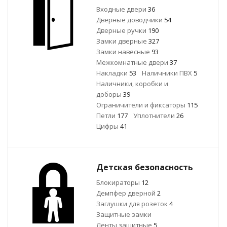
Входные двери
36
Дверные доводчики
54
Дверные ручки
190
Замки дверные
327
Замки навесные
93
Межкомнатные двери
37
Накладки
53
Наличники ПВХ
5
Наличники, коробки и
доборы
39
Ограничители и фиксаторы
115
Петли
177
Уплотнители
26
Цифры
41
Детская безопасность
Блокираторы
12
Демпфер дверной
2
Заглушки для розеток
4
Защитные замки
Ленты защитные
5