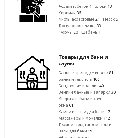
Асфальтобетон
1
Блоки
13
Кирпичи
36
Листы асбестовые
24
Песок
5
Тротуарная плитка
33
Формы
20
Щебень
1
Товары для бани и
сауны
Банные принадлежности
81
Банный текстиль
106
Бондарные изделия
40
Веники банные и запарки
30
Двери для бани и сауны,
окна
61
Камни и сетки для бани
17
Массажеры и мочалки
112
Термометры, гигрометры и
часы для бани
19
Эфирные масла,