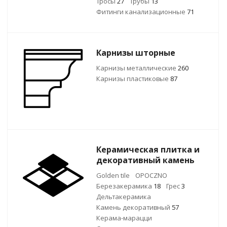
Тросы
27
Трубы
13
Фитинги канализационные
71
Карнизы шторные
Карнизы металлические
260
Карнизы пластиковые
87
Керамическая плитка и
декоративный камень
Golden tile
OPOCZNO
Березакерамика
18
Грес
3
Дельтакерамика
Камень декоративный
57
Керама-марацци