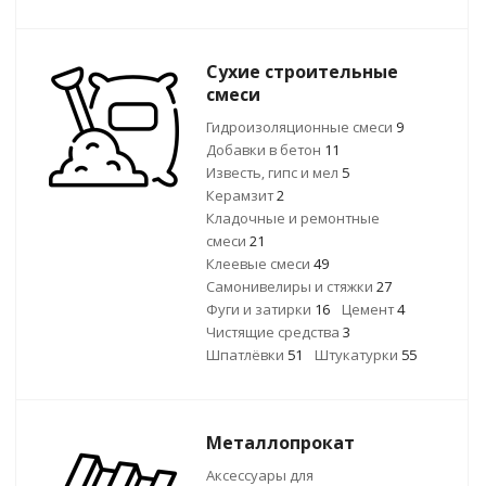
Сухие строительные
смеси
Гидроизоляционные смеси
9
Добавки в бетон
11
Известь, гипс и мел
5
Керамзит
2
Кладочные и ремонтные
смеси
21
Клеевые смеси
49
Самонивелиры и стяжки
27
Фуги и затирки
16
Цемент
4
Чистящие средства
3
Шпатлёвки
51
Штукатурки
55
Металлопрокат
Аксессуары для