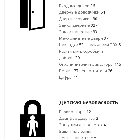
Входные двери
36
Дверные доводчики
54
Дверные ручки
190
Замки дверные
327
Замки навесные
93
Межкомнатные двери
37
Накладки
53
Наличники ПВХ
5
Наличники, коробки и
доборы
39
Ограничители и фиксаторы
115
Петли
177
Уплотнители
26
Цифры
41
Детская безопасность
Блокираторы
12
Демпфер дверной
2
Заглушки для розеток
4
Защитные замки
Ленты защитные
5