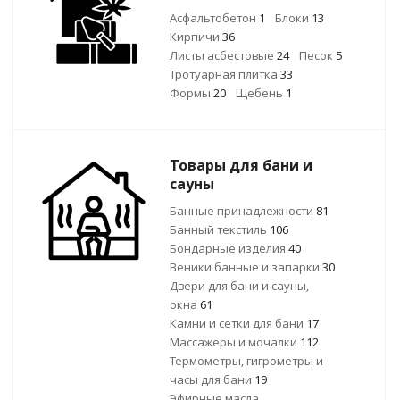
Асфальтобетон
1
Блоки
13
Кирпичи
36
Листы асбестовые
24
Песок
5
Тротуарная плитка
33
Формы
20
Щебень
1
Товары для бани и
сауны
Банные принадлежности
81
Банный текстиль
106
Бондарные изделия
40
Веники банные и запарки
30
Двери для бани и сауны,
окна
61
Камни и сетки для бани
17
Массажеры и мочалки
112
Термометры, гигрометры и
часы для бани
19
Эфирные масла,