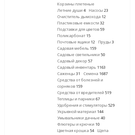
Корзины плетеные
Летние души
4
Насосы
23
Очиститель дымохода
12
Пластиковые емкости
32
Подставки для цветов
59
Поликарбонат
15
Почтовые ящики
12
Пруды
3
Садовая мебель
159
Садовые светильники
50
Садовый декор
57
Садовый инвентарь
1163
Саженцы
31
Семена
1687
Средства от болезней и
сорняков
159
Средства от вредителей
519
Теплицы и парники
67
Удобрения и стимуляторы
529
Укрывной материал
144
Умывальники дачные
40
Флюгеры и крючки
10
Цветная крошка
54
Щепа