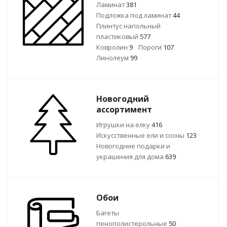
Ламинат
381
Подложка под ламинат
44
Плинтус напольный
пластиковый
577
Ковролин
9
Пороги
107
Линолеум
99
Новогодний
ассортимент
Игрушки на елку
416
Искусственные ели и сосны
123
Новогодние подарки и
украшения для дома
639
Обои
Багеты
пенополистерольные
50