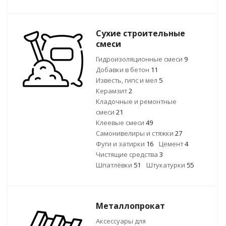
Сухие строительные
смеси
Гидроизоляционные смеси
9
Добавки в бетон
11
Известь, гипс и мел
5
Керамзит
2
Кладочные и ремонтные
смеси
21
Клеевые смеси
49
Самонивелиры и стяжки
27
Фуги и затирки
16
Цемент
4
Чистящие средства
3
Шпатлёвки
51
Штукатурки
55
Металлопрокат
Аксессуары для