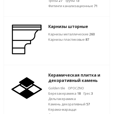
Тросы
27
Трубы
13
Фитинги канализационные
71
Карнизы шторные
Карнизы металлические
260
Карнизы пластиковые
87
Керамическая плитка и
декоративный камень
Golden tile
OPOCZNO
Березакерамика
18
Грес
3
Дельтакерамика
Камень декоративный
57
Керама-марацци