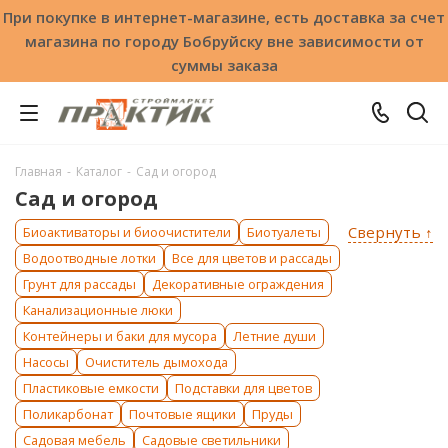
При покупке в интернет-магазине, есть доставка за счет
магазина по городу Бобруйску вне зависимости от
суммы заказа
Главная
-
Каталог
-
Сад и огород
Сад и огород
Свернуть ↑
Биоактиваторы и биоочистители
Биотуалеты
Водоотводные лотки
Все для цветов и рассады
Грунт для рассады
Декоративные ограждения
Канализационные люки
Контейнеры и баки для мусора
Летние души
Насосы
Очиститель дымохода
Пластиковые емкости
Подставки для цветов
Поликарбонат
Почтовые ящики
Пруды
Садовая мебель
Садовые светильники