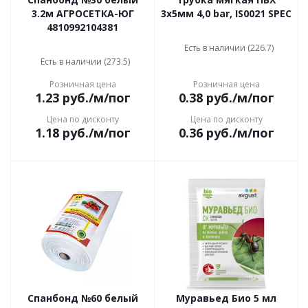
3.2м АГРОСЕТКА-ЮГ
3х5мм 4,0 bar, IS0021 SPEC
4810992104381
Есть в наличии (226.7)
Есть в наличии (273.5)
Розничная цена
Розничная цена
1.23
руб.
/м/пог
0.38
руб.
/м/пог
Цена по дисконту
Цена по дисконту
1.18
руб.
/м/пог
0.36
руб.
/м/пог
Спанбонд №60 белый
Муравьед Био 5 мл