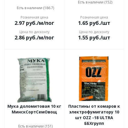
Есть в наличии (152)
Есть в наличии (186.7)
Розничная цена
Розничная цена
2.97
руб.
/м/пог
1.65
руб.
/шт
Цена по дисконту
Цена по дисконту
2.86
руб.
/м/пог
1.55
руб.
/шт
Мука доломитовая 10 кг
Пластины от комаров к
МинскСортСемОвощ
электрофумигатору 10
шт OZZ -18 ULTRA
ББХгрупп
Есть в наличии (151)