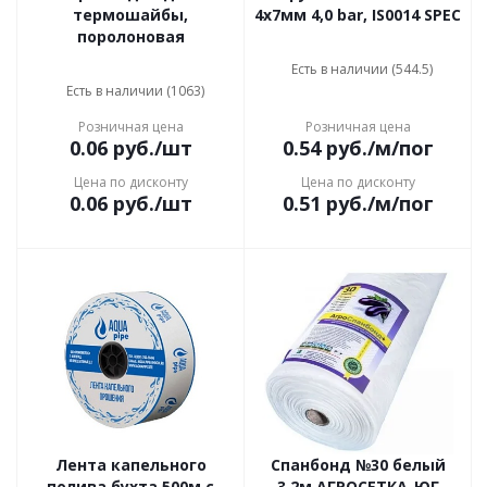
термошайбы,
4х7мм 4,0 bar, IS0014 SPEC
поролоновая
Есть в наличии (544.5)
Есть в наличии (1063)
Розничная цена
Розничная цена
0.06
руб.
/шт
0.54
руб.
/м/пог
Цена по дисконту
Цена по дисконту
0.06
руб.
/шт
0.51
руб.
/м/пог
Лента капельного
Спанбонд №30 белый
полива бухта 500м с
3.2м АГРОСЕТКА-ЮГ