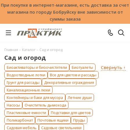
При покупке в интернет-магазине, есть доставка за счет
магазина по городу Бобруйску вне зависимости от
суммы заказа
Главная
-
Каталог
-
Сад и огород
Сад и огород
Свернуть ↑
Биоактиваторы и биоочистители
Биотуалеты
Водоотводные лотки
Все для цветов и рассады
Грунт для рассады
Декоративные ограждения
Канализационные люки
Контейнеры и баки для мусора
Летние души
Насосы
Очиститель дымохода
Пластиковые емкости
Подставки для цветов
Поликарбонат
Почтовые ящики
Пруды
Садовая мебель
Садовые светильники