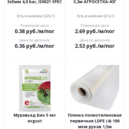
3х5мм 4,0 bar, IS0021 SPEC
3,2м АГРОСЕТКА-ЮГ
Есть в наличии (226.7)
Есть в наличии (214.1)
Розничная цена
Розничная цена
0.38
руб.
/м/пог
2.69
руб.
/м/пог
Цена по дисконту
Цена по дисконту
0.36
руб.
/м/пог
2.53
руб.
/м/пог
Муравьед Био 5 мл
Пленка полиэтиленовая
avgust
первичная LDPE (4) 100
мкм рукав 1,5м