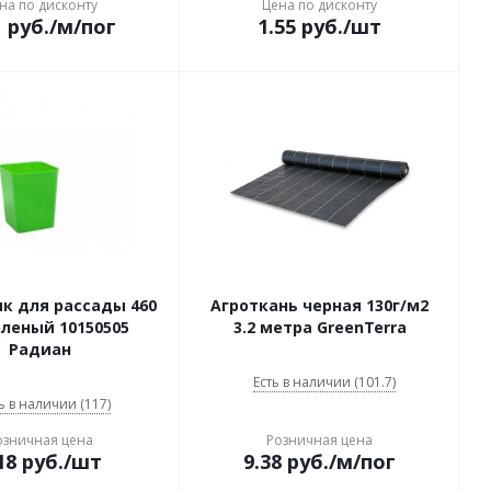
на по дисконту
Цена по дисконту
1
руб.
/м/пог
1.55
руб.
/шт
к для рассады 460
Агроткань черная 130г/м2
еленый 10150505
3.2 метра GreenTerra
Радиан
Есть в наличии (101.7)
ь в наличии (117)
озничная цена
Розничная цена
18
руб.
/шт
9.38
руб.
/м/пог