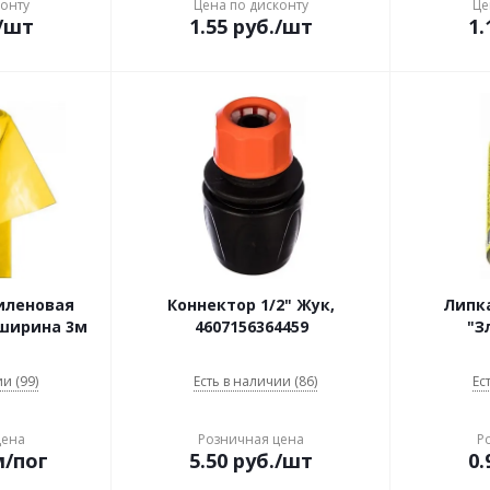
конту
Цена по дисконту
Це
/шт
1.55
руб.
/шт
1.
иленовая
Коннектор 1/2" Жук,
Липка
 ширина 3м
4607156364459
"З
и (99)
Есть в наличии (86)
Ес
цена
Розничная цена
Р
м/пог
5.50
руб.
/шт
0.