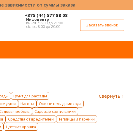
вне зависимости от суммы заказа
+375 (44) 577 88 08
Инфоцентр
пн.-пт. с 8:00 до 21:00
Заказать звонок
сб.-вс. 8:00 до 20:00
Свернуть ↑
ссады
Грунт для рассады
ние души
Насосы
Очиститель дымохода
Садовая мебель
Садовые светильники
ов
Средства от вредителей
Теплицы и парники
и
Цветная крошка