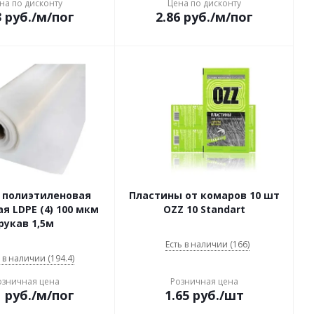
на по дисконту
Цена по дисконту
3
руб.
/м/пог
2.86
руб.
/м/пог
 полиэтиленовая
Пластины от комаров 10 шт
я LDPE (4) 100 мкм
OZZ 10 Standart
рукав 1,5м
Есть в наличии (166)
 в наличии (194.4)
озничная цена
Розничная цена
1
руб.
/м/пог
1.65
руб.
/шт