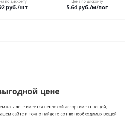
на по дисконту
Цена по дисконту
92
руб.
/шт
5.64
руб.
/м/пог
 выгодной цене
ем каталоге имеется неплохой ассортимент вещей,
а нашем сайте и точно найдете сотню необходимых вещей.