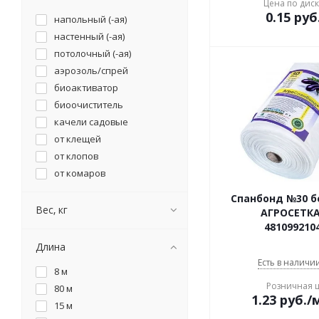
Цена по дис
0.15
руб
напольный (-ая)
настенный (-ая)
потолочный (-ая)
аэрозоль/спрей
биоактиватор
биоочиститель
качели садовые
от клещей
от клопов
от комаров
от кротов
Спанбонд №30 б
от крыс и мышей
Вес, кг
АГРОСЕТК
от моли
481099210
от муравьев
Длина
от мух
Есть в наличии
8 м
от насекомых
Розничная 
80 м
от тараканов
1.23
руб.
/
15 м
рукомойник