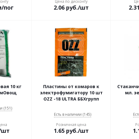
конту
Цена по дисконту
Це
м/пог
2.06
руб.
/шт
2.3
вая 10 кг
Пластины от комаров к
Стаканчи
емОвощ
электрофумигатору 10 шт
мл. з
OZZ -18 ULTRA ББХгрупп
и (151)
Есть в наличии (145)
Ест
цена
Розничная цена
Р
/шт
1.65
руб.
/шт
1.