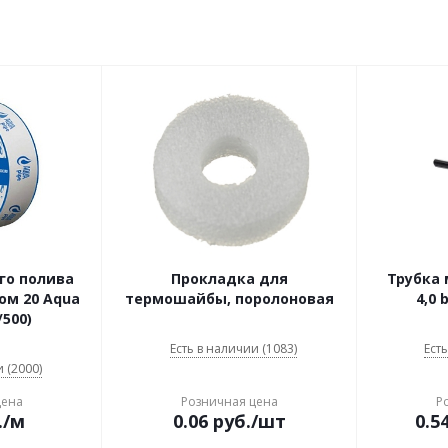
го полива
Прокладка для
Трубка 
ом 20 Aqua
термошайбы, поролоновая
4,0 
/500)
Есть в наличии (1083)
Есть
 (2000)
цена
Розничная цена
Р
.
/м
0.06
руб.
/шт
0.5