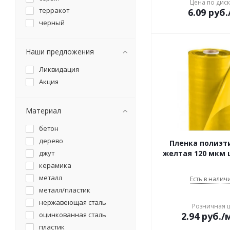
Цена по дис
бордюр садовый
терракот
6.09
руб.
бороздовичок
черный
бочка
брандспойт
Наши предложения
бур садовый
вазон
Ликвидация
вермикулит
Акция
веткорез
вилы
Материал
вкладыш
вставка удлинение
бетон
выкручиватель клещей
дерево
Пленка полиэт
газон
джут
желтая 120 мкм
гамак
керамика
гель после укусов
металл
Есть в наличи
насекомых
металл/пластик
гербицид
нержавеющая сталь
горох
Розничная 
оцинкованная сталь
2.94
руб.
/
горчица
пластик
горшок