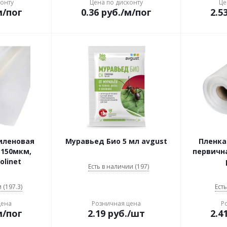
конту
Цена по дисконту
Це
м/пог
0.36
руб.
/м/пог
2.5
иленовая
Муравьед Био 5 мл avgust
Пленка
т 150мкм,
первична
olinet
Есть в наличии (197)
 (197.3)
Есть
цена
Розничная цена
Р
м/пог
2.19
руб.
/шт
2.4