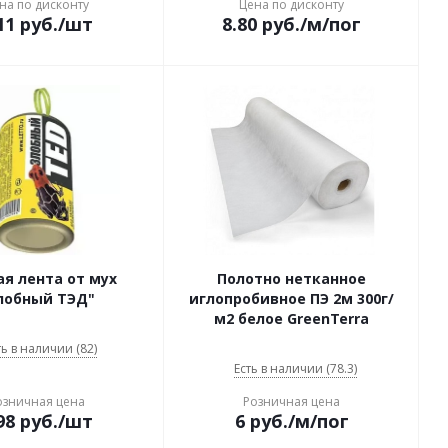
на по дисконту
Цена по дисконту
11
руб.
/шт
8.80
руб.
/м/пог
я лента от мух
Полотно нетканное
лобный ТЭД"
иглопробивное ПЭ 2м 300г/
м2 белое GreenTerra
ть в наличии (82)
Есть в наличии (78.3)
озничная цена
Розничная цена
98
руб.
/шт
6
руб.
/м/пог