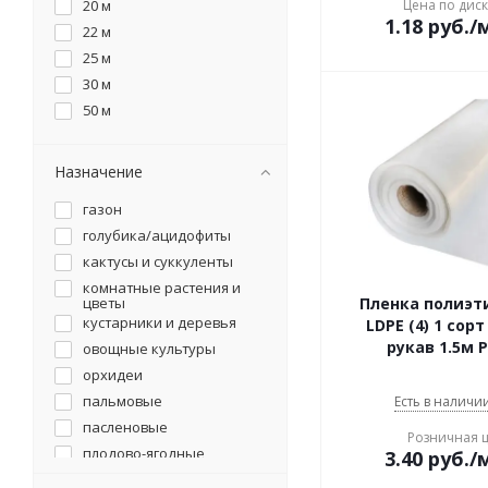
20 м
Цена по дис
универсальная
1.18
руб.
/
22 м
25 м
30 м
50 м
Назначение
газон
голубика/ацидофиты
кактусы и суккуленты
комнатные растения и
цветы
Пленка полиэт
кустарники и деревья
LDPE (4) 1 сор
рукав 1.5м P
овощные культуры
орхидеи
пальмовые
Есть в наличии
пасленовые
Розничная 
плодово-ягодные
3.40
руб.
/
культуры