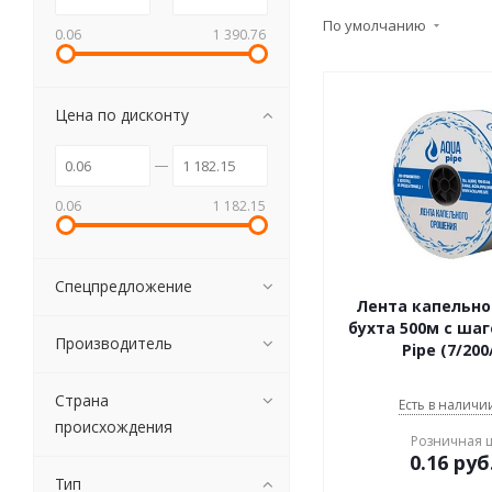
По умолчанию
0.06
1 390.76
Цена по дисконту
0.06
1 182.15
Спецпредложение
Лента капельно
бухта 500м с шаг
Производитель
Pipe (7/200
Страна
Есть в наличии
происхождения
Розничная 
0.16
руб
Тип