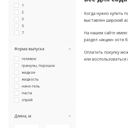
1
желоб
2
забор декоративный
Когда нужно купить п
3
заглушка
выставлен широкий ас
5
зажим
7
На нашем сайте имеют
земляника
раздел «акции» хотя 
зонт
извлекатель сорняков
Форма выпуска
Оплатить покупку мож
инсектицид
гелевое
или воспользоваться
календула
гранулы, порошок
камера для тюбинга
жидкое
канистра
жидкость
капуста
нано-гель
каркас теплицы
паста
кассета для рассады
спрей
катушка для шланга
качели
Длина, м
кашпо
клапан