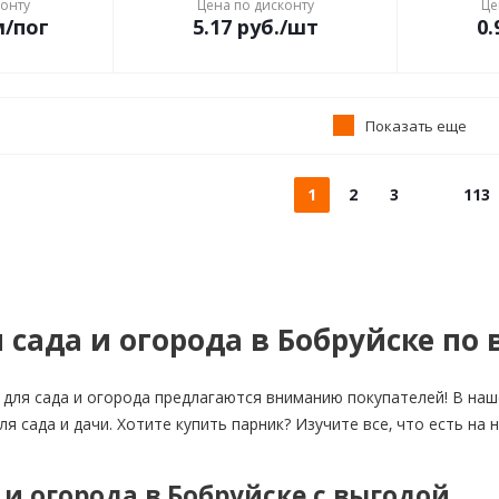
конту
Цена по дисконту
Це
м/пог
5.17
руб.
/шт
0.
Показать еще
1
2
3
113
 сада и огорода в Бобруйске по
для сада и огорода предлагаются вниманию покупателей! В наш
ля сада и дачи. Хотите купить парник? Изучите все, что есть н
 и огорода в Бобруйске с выгодой