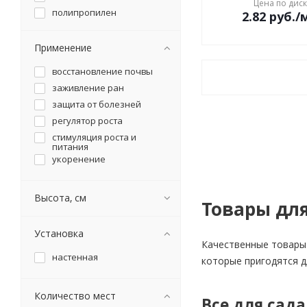
Цена по дис
полипропилен
2.82
руб.
/
грабли
полипропилен
грунт
полиэтилен
Применение
движок снеговой
сталь
держатель для
восстановление почвы
балконного ящика
фарфор
держатель для кашпо
заживление ран
чугун
держатель садового
защита от болезней
инструмента
регулятор роста
диван/кровать
стимуляция роста и
для выгребных ям
питания
для дачного туалета
укоренение
дождеприемник
дождесборник
Высота, см
Товары для
дренаж
дровница
Установка
душ садовый
Качественные товары 
душица
настенная
которые пригодятся д
дыня
емкость для воды
Количество мест
Все для сада
емкость для душа