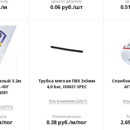
конту
Цена по дисконту
Це
.
/м
0.06
руб.
/шт
0.5
елый 3.2м
Трубка мягкая ПВХ 3х5мм
Спанбон
А-ЮГ
4,0 bar, IS0021 SPEC
АГ
4381
Есть в наличии (226.7)
Есть
 (273.5)
цена
Розничная цена
Р
м/пог
0.38
руб.
/м/пог
2.6