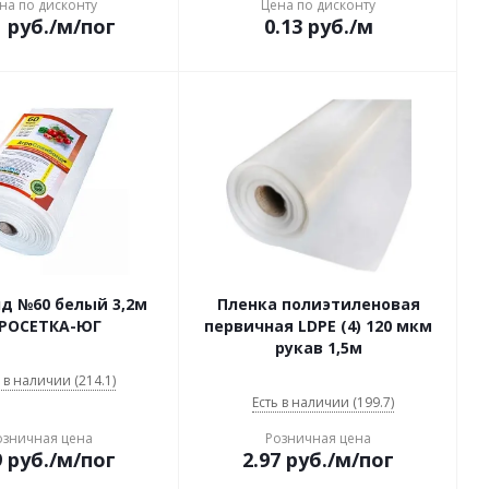
на по дисконту
Цена по дисконту
1
руб.
/м/пог
0.13
руб.
/м
д №60 белый 3,2м
Пленка полиэтиленовая
РОСЕТКА-ЮГ
первичная LDPE (4) 120 мкм
рукав 1,5м
 в наличии (214.1)
Есть в наличии (199.7)
озничная цена
Розничная цена
9
руб.
/м/пог
2.97
руб.
/м/пог