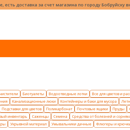
е, есть доставка за счет магазина по городу Бобруйску 
чистители
Биотуалеты
Водоотводные лотки
Все для цветов и ра
ения
Канализационные люки
Контейнеры и баки для мусора
Лет
Подставки для цветов
Поликарбонат
Почтовые ящики
Пруды
вый инвентарь
Саженцы
Семена
Средства от болезней и сорняк
оры
Укрывной материал
Умывальники дачные
Флюгеры и крючк