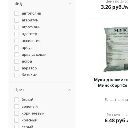
рассада
Цена по дис
Вид
3.26
руб.
/
розы
автополив
садовые растения и
цветы
агератум
фиалки
агроткань
хвойные
адаптер
цветы балконные
аквилегия
цитрусовые растения
арбуз
для дезинфекции
арка садовая
рассадный
астра
универсальное
аэратор
универсальное
базилик
универсальный
Мука доломито
бак
универсальный
МинскСортС
бак для мусора
Цвет
бак хозяйственный
белый
Есть в наличи
баклажан
зеленый
банкетка
коричневый
Розничная 
бархатцы
6.48
руб.
красный
биотуалет
серый