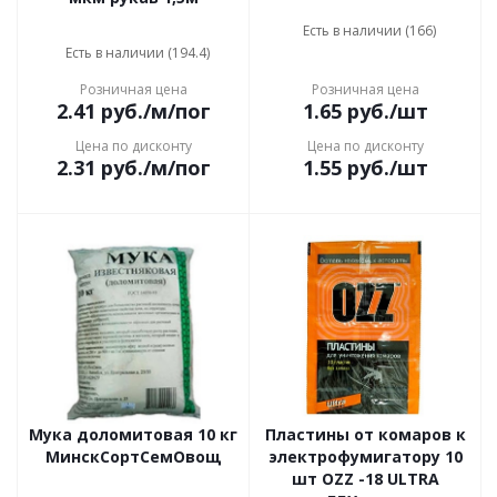
Есть в наличии (166)
Есть в наличии (194.4)
Розничная цена
Розничная цена
2.41
руб.
/м/пог
1.65
руб.
/шт
Цена по дисконту
Цена по дисконту
2.31
руб.
/м/пог
1.55
руб.
/шт
Мука доломитовая 10 кг
Пластины от комаров к
МинскСортСемОвощ
электрофумигатору 10
шт OZZ -18 ULTRA