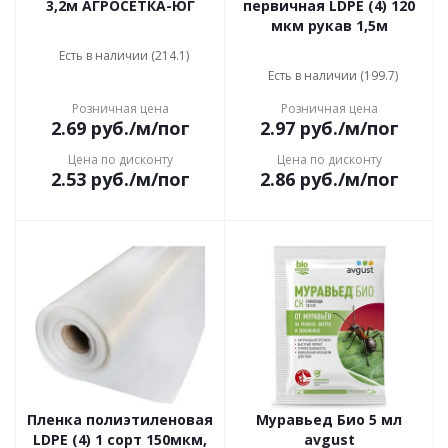
3,2м АГРОСЕТКА-ЮГ
первичная LDPE (4) 120
мкм рукав 1,5м
Есть в наличии (214.1)
Есть в наличии (199.7)
Розничная цена
Розничная цена
2.69
руб.
/м/пог
2.97
руб.
/м/пог
Цена по дисконту
Цена по дисконту
2.53
руб.
/м/пог
2.86
руб.
/м/пог
Пленка полиэтиленовая
Муравьед Био 5 мл
LDPE (4) 1 сорт 150мкм,
avgust