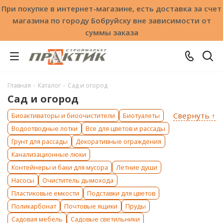
При покупке в интернет-магазине, есть доставка за счет
магазина по городу Бобруйску вне зависимости от
суммы заказа
Главная
-
Каталог
-
Сад и огород
Сад и огород
Свернуть ↑
Биоактиваторы и биоочистители
Биотуалеты
Водоотводные лотки
Все для цветов и рассады
Грунт для рассады
Декоративные ограждения
Канализационные люки
Контейнеры и баки для мусора
Летние души
Насосы
Очиститель дымохода
Пластиковые емкости
Подставки для цветов
Поликарбонат
Почтовые ящики
Пруды
Садовая мебель
Садовые светильники