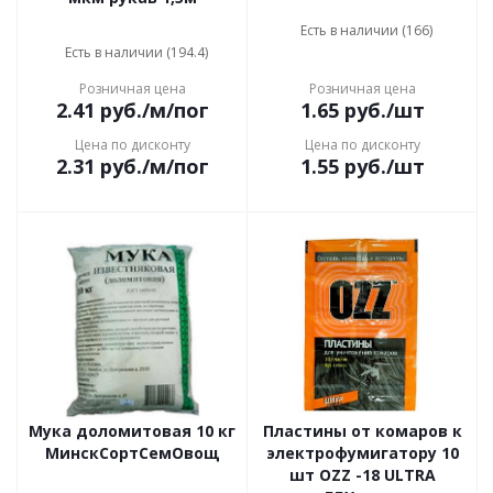
Есть в наличии (166)
Есть в наличии (194.4)
Розничная цена
Розничная цена
2.41
руб.
/м/пог
1.65
руб.
/шт
Цена по дисконту
Цена по дисконту
2.31
руб.
/м/пог
1.55
руб.
/шт
Мука доломитовая 10 кг
Пластины от комаров к
МинскСортСемОвощ
электрофумигатору 10
шт OZZ -18 ULTRA